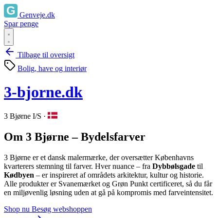
Genveje.dk
Spar penge
Tilbage til oversigt
Bolig, have og interiør
3-bjorne.dk
3 Bjørne I/S
·
Om 3 Bjørne – Bydelsfarver
3 Bjørne er et dansk malermærke, der oversætter Københavns
kvarterers stemning til farver. Hver nuance – fra
Dybbølsgade
til
Kødbyen
– er inspireret af områdets arkitektur, kultur og historie.
Alle produkter er Svanemærket og Grøn Punkt certificeret, så du får
en miljøvenlig løsning uden at gå på kompromis med farveintensitet.
Shop nu
Besøg webshoppen