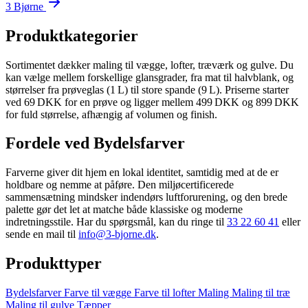
3 Bjørne
Produktkategorier
Sortimentet dækker maling til vægge, lofter, træværk og gulve. Du
kan vælge mellem forskellige glansgrader, fra mat til halvblank, og
størrelser fra prøveglas (1 L) til store spande (9 L). Priserne starter
ved 69 DKK for en prøve og ligger mellem 499 DKK og 899 DKK
for fuld størrelse, afhængig af volumen og finish.
Fordele ved Bydelsfarver
Farverne giver dit hjem en lokal identitet, samtidig med at de er
holdbare og nemme at påføre. Den miljøcertificerede
sammensætning mindsker indendørs luftforurening, og den brede
palette gør det let at matche både klassiske og moderne
indretningsstile. Har du spørgsmål, kan du ringe til
33 22 60 41
eller
sende en mail til
info@3-bjorne.dk
.
Produkttyper
Bydelsfarver
Farve til vægge
Farve til lofter
Maling
Maling til træ
Maling til gulve
Tæpper