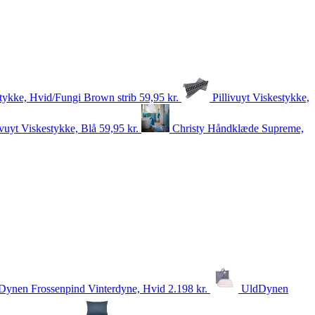
stykke, Hvid/Fungi Brown strib
59,95
kr.
Pillivuyt Viskestykke,
ivuyt Viskestykke, Blå
59,95
kr.
Christy Håndklæde Supreme,
Dynen Frossenpind Vinterdyne, Hvid
2.198
kr.
UldDynen