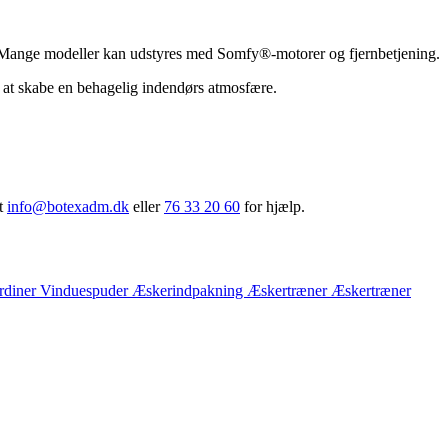
ner. Mange modeller kan udstyres med Somfy®‑motorer og fjernbetjening.
l at skabe en behagelig indendørs atmosfære.
kt
info@botexadm.dk
eller
76 33 20 60
for hjælp.
rdiner
Vinduespuder
Æskerindpakning
Æskertræner
Æskertræner