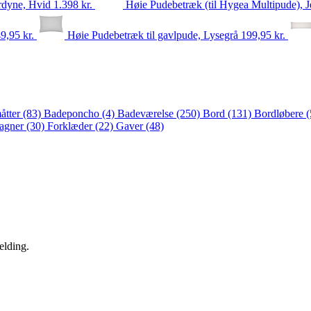
rdyne, Hvid
1.398
kr.
Høie Pudebetræk (til Hygea Multipude), 
49,95
kr.
Høie Pudebetræk til gavlpude, Lysegrå
199,95
kr.
åtter
(83)
Badeponcho
(4)
Badeværelse
(250)
Bord
(131)
Bordløbere
(
lagner
(30)
Forklæder
(22)
Gaver
(48)
elding.