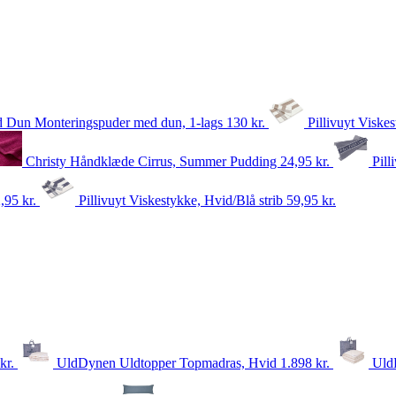
d Dun Monteringspuder med dun, 1-lags
130
kr.
Pillivuyt Viske
Christy Håndklæde Cirrus, Summer Pudding
24,95
kr.
Pill
2,95
kr.
Pillivuyt Viskestykke, Hvid/Blå strib
59,95
kr.
kr.
UldDynen Uldtopper Topmadras, Hvid
1.898
kr.
Uld