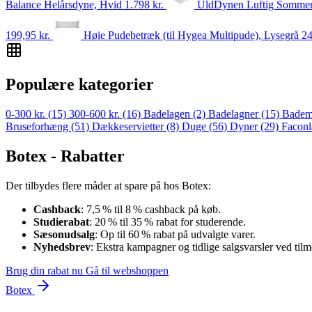
Balance Helårsdyne, Hvid
1.798
kr.
UldDynen Luftig Somme
199,95
kr.
Høie Pudebetræk (til Hygea Multipude), Lysegrå
2
Populære kategorier
0-300 kr.
(15)
300-600 kr.
(16)
Badelagen
(2)
Badelagner
(15)
Badem
Bruseforhæng
(51)
Dækkeservietter
(8)
Duge
(56)
Dyner
(29)
Facon
Botex - Rabatter
Der tilbydes flere måder at spare på hos Botex:
Cashback
: 7,5 % til 8 % cashback på køb.
Studierabat
: 20 % til 35 % rabat for studerende.
Sæsonudsalg
: Op til 60 % rabat på udvalgte varer.
Nyhedsbrev
: Ekstra kampagner og tidlige salgsvarsler ved tilm
Brug din rabat nu
Gå til webshoppen
Botex