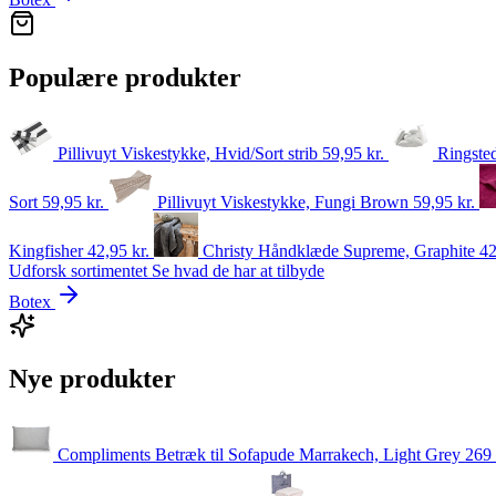
Populære produkter
Pillivuyt Viskestykke, Hvid/Sort strib
59,95
kr.
Ringste
Sort
59,95
kr.
Pillivuyt Viskestykke, Fungi Brown
59,95
kr.
Kingfisher
42,95
kr.
Christy Håndklæde Supreme, Graphite
4
Udforsk sortimentet
Se hvad de har at tilbyde
Botex
Nye produkter
Compliments Betræk til Sofapude Marrakech, Light Grey
269