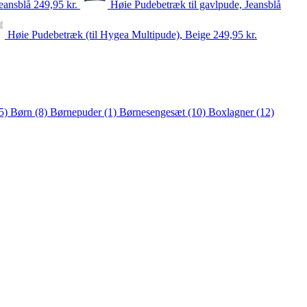
Jeansblå
249,95
kr.
Høie Pudebetræk til gavlpude, Jeansblå
Høie Pudebetræk (til Hygea Multipude), Beige
249,95
kr.
5)
Børn
(8)
Børnepuder
(1)
Børnesengesæt
(10)
Boxlagner
(12)