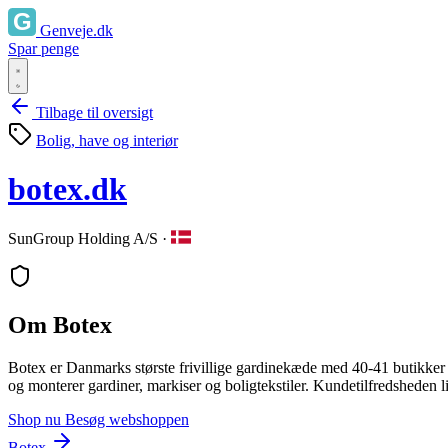
Genveje.dk
Spar penge
Tilbage til oversigt
Bolig, have og interiør
botex.dk
SunGroup Holding A/S
·
Om Botex
Botex er Danmarks største frivillige gardinekæde med 40‑41 butikker 
og monterer gardiner, markiser og boligtekstiler. Kundetilfredsheden lig
Shop nu
Besøg webshoppen
Botex