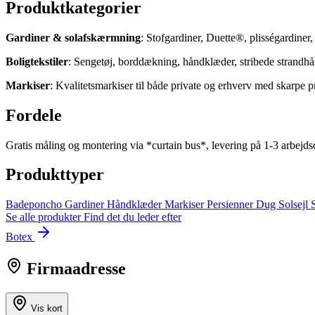
Produktkategorier
Gardiner & solafskærmning
: Stofgardiner, Duette®, plisségardiner
Boligtekstiler
: Sengetøj, borddækning, håndklæder, stribede strandhån
Markiser
: Kvalitetsmarkiser til både private og erhverv med skarpe p
Fordele
Gratis måling og montering via *curtain bus*, levering på 1‑3 arbejd
Produkttyper
Badeponcho
Gardiner
Håndklæder
Markiser
Persienner
Dug
Solsejl
Se alle produkter
Find det du leder efter
Botex
Firmaadresse
Vis kort