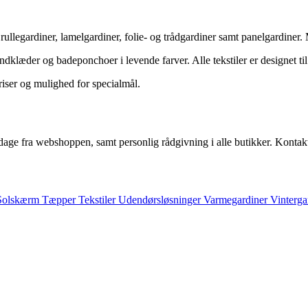
, rullegardiner, lamelgardiner, folie‑ og trådgardiner samt panelgardi
dklæder og badeponchoer i levende farver. Alle tekstiler er designet ti
riser og mulighed for specialmål.
sdage fra webshoppen, samt personlig rådgivning i alle butikker. Konta
Solskærm
Tæpper
Tekstiler
Udendørsløsninger
Varmegardiner
Vinterga