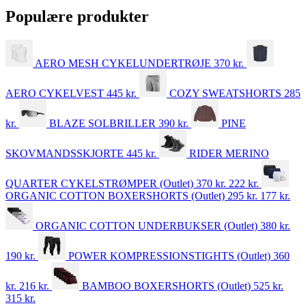
Populære produkter
AERO MESH CYKELUNDERTRØJE
370
kr.
AERO CYKELVEST
445
kr.
COZY SWEATSHORTS
285
kr.
BLAZE SOLBRILLER
390
kr.
PINE
SKOVMANDSSKJORTE
445
kr.
RIDER MERINO
QUARTER CYKELSTRØMPER (Outlet)
370 kr.
222
kr.
ORGANIC COTTON BOXERSHORTS (Outlet)
295 kr.
177
kr.
ORGANIC COTTON UNDERBUKSER (Outlet)
380 kr.
190
kr.
POWER KOMPRESSIONSTIGHTS (Outlet)
360
kr.
216
kr.
BAMBOO BOXERSHORTS (Outlet)
525 kr.
315
kr.