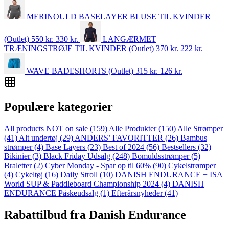
MERINOULD BASELAYER BLUSE TIL KVINDER
(Outlet)
550 kr.
330
kr.
LANGÆRMET
TRÆNINGSTRØJE TIL KVINDER (Outlet)
370 kr.
222
kr.
WAVE BADESHORTS (Outlet)
315 kr.
126
kr.
Populære kategorier
All products NOT on sale
(159)
Alle Produkter
(150)
Alle Strømper
(41)
Alt undertøj
(29)
ANDERS’ FAVORITTER
(26)
Bambus
strømper
(4)
Base Layers
(23)
Best of 2024
(56)
Bestsellers
(32)
Bikinier
(3)
Black Friday Udsalg
(248)
Bomuldsstrømper
(5)
Braletter
(2)
Cyber Monday - Spar op til 60%
(90)
Cykelstrømper
(4)
Cykeltøj
(16)
Daily Stroll
(10)
DANISH ENDURANCE + ISA
World SUP & Paddleboard Championship 2024
(4)
DANISH
ENDURANCE Påskeudsalg
(1)
Efterårsnyheder
(41)
Rabattilbud fra Danish Endurance