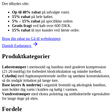
Der tilbydes ofte:
Op til 40% rabat
på udvalgte varer.
15% rabat
på hele købet.
5% – 15% rabat
på specifikke ordrer.
Gratis fragt
ved køb over 600 DKK.
15% rabat
til nye kunder ved første ordre.
Brug din rabat nu
Gå til webshoppen
Danish Endurance
Produktkategorier
Løbestrømper
i merinould og bambus med graderet kompression
(21‑26 mmHg) for forbedret blodcirkulation og mindre træthed.
Cykeltøj
med fugttransporterende stoffer og sømløse konstruktioner,
så du undgår irritation på lange ture.
Base layers & undertøj
i organisk bomuld og økologisk bambus,
som holder dig varm i kulden og kølig i varmen.
Vandrestrømper
med ekstra polstring og antibakterielle egenskaber
for lange dage på stien.
Fordele