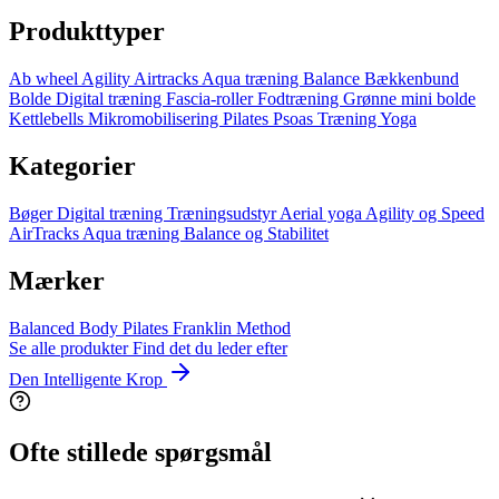
Produkttyper
Ab wheel
Agility
Airtracks
Aqua træning
Balance
Bækkenbund
Bolde
Digital træning
Fascia-roller
Fodtræning
Grønne mini bolde
Kettlebells
Mikromobilisering
Pilates
Psoas
Træning
Yoga
Kategorier
Bøger
Digital træning
Træningsudstyr
Aerial yoga
Agility og Speed
AirTracks
Aqua træning
Balance og Stabilitet
Mærker
Balanced Body Pilates
Franklin Method
Se alle produkter
Find det du leder efter
Den Intelligente Krop
Ofte stillede spørgsmål