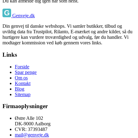
Du kan afmelde dig igen når som helst.
Genveje.dk
Din genvej til danske webshops. Vi samler butikker, tilbud og
uvildig data fra Trustpilot, Rilanto, E-mærket og andre kilder, så du
hurtigere kan vurdere troværdighed og udvalg, før du handler. Vi
modtager kommission ved køb gennem vores links.
Links
Forside
Spar penge
Om os
Kontakt
Blog
Sitemap
Firmaoplysninger
Østre Alle 102
DK-9000 Aalborg
CVR: 37393487
mail@genveje.dk