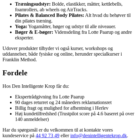
Træningsudstyr:
Bolde, elastikker, måtter, kettlebells,
foamrollers, ab wheels og AirTracks.
Pilates & Balanced Body Pilates:
Alt hvad du behøver til
din pilates træning.
Yoga:
Yogamåtter, bøger og udstyr til alle niveauer.
Bøger & E-bøger:
Vidensdeling fra Lotte Paarup og andre
eksperter.
Udover produkter tilbyder vi også kurser, workshops og
uddannelser, både fysiske og online, herunder specialkurser i
Franklin Method.
Fordele
Hos Den Intelligente Krop får du:
Ekspertrådgivning fra Lotte Paarup
90 dages returret og 24 måneders reklamationsret
Billig fragt og mulighed for afhentning i Herlev
Høj kundetilfredshed (Trustpilot score på 4.6 baseret på over
140 anmeldelser)
Har du spørgsmål er du velkommen til at kontakte vores
kundeservice på
44 92 73 49
eller
info@denintelligentekrop.dk
.