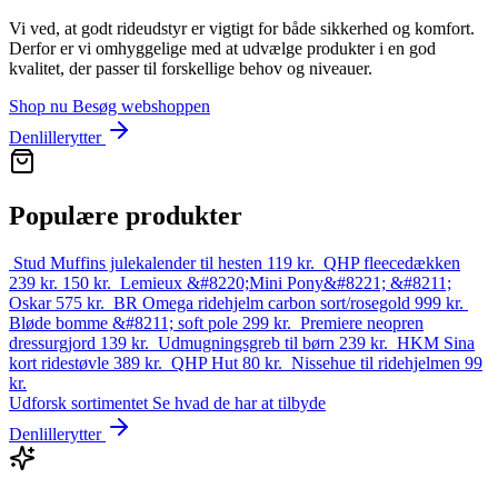
Vi ved, at godt rideudstyr er vigtigt for både sikkerhed og komfort.
Derfor er vi omhyggelige med at udvælge produkter i en god
kvalitet, der passer til forskellige behov og niveauer.
Shop nu
Besøg webshoppen
Denlillerytter
Populære produkter
Stud Muffins julekalender til hesten
119
kr.
QHP fleecedækken
239 kr.
150
kr.
Lemieux &#8220;Mini Pony&#8221; &#8211;
Oskar
575
kr.
BR Omega ridehjelm carbon sort/rosegold
999
kr.
Bløde bomme &#8211; soft pole
299
kr.
Premiere neopren
dressurgjord
139
kr.
Udmugningsgreb til børn
239
kr.
HKM Sina
kort ridestøvle
389
kr.
QHP Hut
80
kr.
Nissehue til ridehjelmen
99
kr.
Udforsk sortimentet
Se hvad de har at tilbyde
Denlillerytter