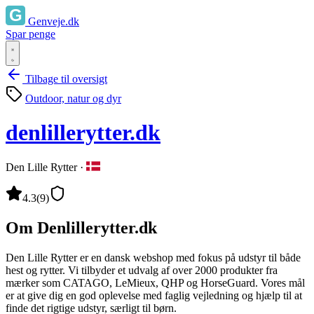
Genveje.dk
Spar penge
Tilbage til oversigt
Outdoor, natur og dyr
denlillerytter.dk
Den Lille Rytter
·
4.3
(9)
Om Denlillerytter.dk
Den Lille Rytter er en dansk webshop med fokus på udstyr til både
hest og rytter. Vi tilbyder et udvalg af over 2000 produkter fra
mærker som CATAGO, LeMieux, QHP og HorseGuard. Vores mål
er at give dig en god oplevelse med faglig vejledning og hjælp til at
finde det rigtige udstyr, særligt til børn.