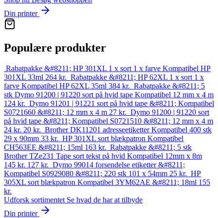
Din printer
Populære produkter
Rabatpakke &#8211; HP 301XL 1 x sort 1 x farve Kompatibel HP
301XL 33ml
264
kr.
Rabatpakke &#8211; HP 62XL 1 x sort 1 x
farve Kompatibel HP 62XL 35ml
384
kr.
Rabatpakke &#8211; 5
stk Dymo 91200 | 91220 sort på hvid tape Kompatibel 12 mm x 4 m
124
kr.
Dymo 91201 | 91221 sort på hvid tape &#8211; Kompatibel
S0721660 &#8211; 12 mm x 4 m
27
kr.
Dymo 91200 | 91220 sort
på hvid tape &#8211; Kompatibel S0721510 &#8211; 12 mm x 4 m
24 kr.
20
kr.
Brother DK11201 adresseetiketter Kompatibel 400 stk
29 x 90mm
33
kr.
HP 301XL sort blækpatron Kompatibel
CH563EE &#8211; 15ml
163
kr.
Rabatpakke &#8211; 5 stk
Brother TZe231 Tape sort tekst på hvid Kompatibel 12mm x 8m
145 kr.
127
kr.
Dymo 99014 forsendelse etiketter &#8211;
Kompatibel S0929080 &#8211; 220 stk 101 x 54mm
25
kr.
HP
305XL sort blækpatron Kompatibel 3YM62AE &#8211; 18ml
155
kr.
Udforsk sortimentet
Se hvad de har at tilbyde
Din printer