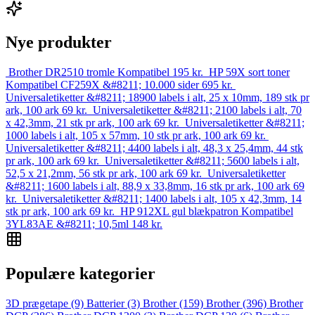
Nye produkter
Brother DR2510 tromle Kompatibel
195
kr.
HP 59X sort toner
Kompatibel CF259X &#8211; 10.000 sider
695
kr.
Universaletiketter &#8211; 18900 labels i alt, 25 x 10mm, 189 stk pr
ark, 100 ark
69
kr.
Universaletiketter &#8211; 2100 labels i alt, 70
x 42,3mm, 21 stk pr ark, 100 ark
69
kr.
Universaletiketter &#8211;
1000 labels i alt, 105 x 57mm, 10 stk pr ark, 100 ark
69
kr.
Universaletiketter &#8211; 4400 labels i alt, 48,3 x 25,4mm, 44 stk
pr ark, 100 ark
69
kr.
Universaletiketter &#8211; 5600 labels i alt,
52,5 x 21,2mm, 56 stk pr ark, 100 ark
69
kr.
Universaletiketter
&#8211; 1600 labels i alt, 88,9 x 33,8mm, 16 stk pr ark, 100 ark
69
kr.
Universaletiketter &#8211; 1400 labels i alt, 105 x 42,3mm, 14
stk pr ark, 100 ark
69
kr.
HP 912XL gul blækpatron Kompatibel
3YL83AE &#8211; 10,5ml
148
kr.
Populære kategorier
3D prægetape
(9)
Batterier
(3)
Brother
(159)
Brother
(396)
Brother