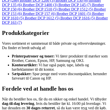
DCP
(286)
Brother DCP 1200
(3)
Brother DCP 130
(6)
Brother
DCP 135
(6)
Brother DCP 1400
(3)
Brother DCP 145
(7)
Brother
DCP 150
(6)
Brother DCP 1510
(5)
Brother DCP 1512
(5)
Brother
DCP 153
(6)
Brother DCP 157
(6)
Brother DCP 1601
(5)
Brother
DCP 1610
(5)
Brother DCP 1612
(5)
Brother DCP 1616
(5)
Brother
DCP 163
(7)
Produktkategorier
Vores sortiment er sammensat til både private og erhvervsløsninger.
Du finder et bredt udvalg af:
Printerpatroner og toner:
Vi fører produkter til mærker som
Brother, Canon, Epson, HP, Samsung og OKI.
Kontorartikler:
Vi har også papir, tape, labels og
hæfteklammer til dit kontor.
Sætpakker:
Spar penge med vores discountpakker, herunder
farvesæt til Canon og HP.
Fordele ved at handle hos os
Når du bestiller hos os, får du en sikker og enkel handel. Vi tilbyder
dag-til-dag levering
, hvis du bestiller før kl. 16:00 på hverdage. Vi
har desuden en
30 dages returret
, så du kan være tryg ved dit køb.