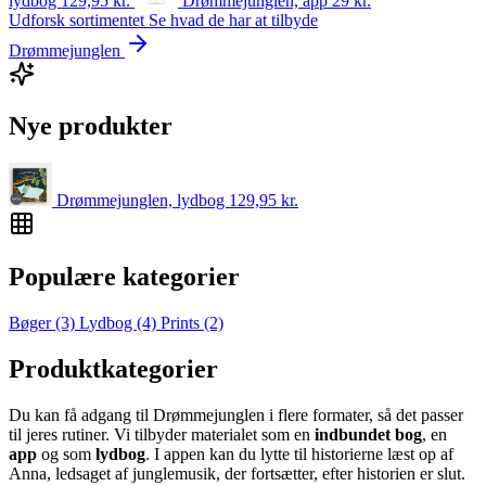
lydbog
129,95
kr.
Drømmejunglen, app
29
kr.
Udforsk sortimentet
Se hvad de har at tilbyde
Drømmejunglen
Nye produkter
Drømmejunglen, lydbog
129,95
kr.
Populære kategorier
Bøger
(3)
Lydbog
(4)
Prints
(2)
Produktkategorier
Du kan få adgang til Drømmejunglen i flere formater, så det passer
til jeres rutiner. Vi tilbyder materialet som en
indbundet bog
, en
app
og som
lydbog
. I appen kan du lytte til historierne læst op af
Anna, ledsaget af junglemusik, der fortsætter, efter historien er slut.