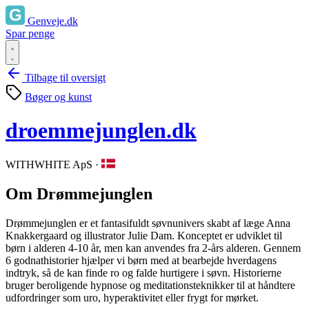
Genveje.dk
Spar penge
Tilbage til oversigt
Bøger og kunst
droemmejunglen.dk
WITHWHITE ApS
·
Om Drømmejunglen
Drømmejunglen er et fantasifuldt søvnunivers skabt af læge Anna
Knakkergaard og illustrator Julie Dam. Konceptet er udviklet til
børn i alderen 4-10 år, men kan anvendes fra 2-års alderen. Gennem
6 godnathistorier hjælper vi børn med at bearbejde hverdagens
indtryk, så de kan finde ro og falde hurtigere i søvn. Historierne
bruger beroligende hypnose og meditationsteknikker til at håndtere
udfordringer som uro, hyperaktivitet eller frygt for mørket.