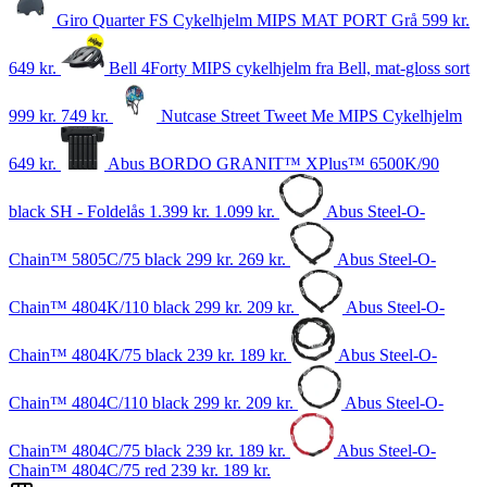
Giro Quarter FS Cykelhjelm MIPS MAT PORT Grå
599 kr.
649
kr.
Bell 4Forty MIPS cykelhjelm fra Bell, mat-gloss sort
999 kr.
749
kr.
Nutcase Street Tweet Me MIPS Cykelhjelm
649
kr.
Abus BORDO GRANIT™ XPlus™ 6500K/90
black SH - Foldelås
1.399 kr.
1.099
kr.
Abus Steel-O-
Chain™ 5805C/75 black
299 kr.
269
kr.
Abus Steel-O-
Chain™ 4804K/110 black
299 kr.
209
kr.
Abus Steel-O-
Chain™ 4804K/75 black
239 kr.
189
kr.
Abus Steel-O-
Chain™ 4804C/110 black
299 kr.
209
kr.
Abus Steel-O-
Chain™ 4804C/75 black
239 kr.
189
kr.
Abus Steel-O-
Chain™ 4804C/75 red
239 kr.
189
kr.