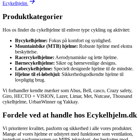
Ecykelhjelm
Produktkategorier
Hos os finder du cykelhjelme til enhver type cykling og aktivitet:
Bycykelhjelme:
Fokus på komfort og synlighed.
Mountainbike (MTB) hjelme:
Robuste hjelme med ekstra
beskyttelse.
Racercykelhjelme:
Aerodynamiske og lette hjelme.
Børnecykelhjelme:
Sikre og børnevenlige designs.
Løbecykelhjelme:
Specielt designede hjelme til de mindste.
Hjelme til el-løbehjul:
Sikkerhedsgodkendte hjelme til
lovpligtig brug.
Vi forhandler kendte mærker som Abus, Bell, casco, Crazy safety,
Giro, HECTO + VISION, Lazer, Limar, Met, Nutcase, Thousand
cykelhjelme, UrbanWinner og Yakkay.
Fordele ved at handle hos Ecykelhjelm.dk
Vi prioriterer kvalitet, pasform og sikkerhed i alle vores produkter.
Mange af vores hjelme er udstyret med funktioner som ventilation,
justerbart pasformsystem og MIPS-teknologi, der beskytter mod