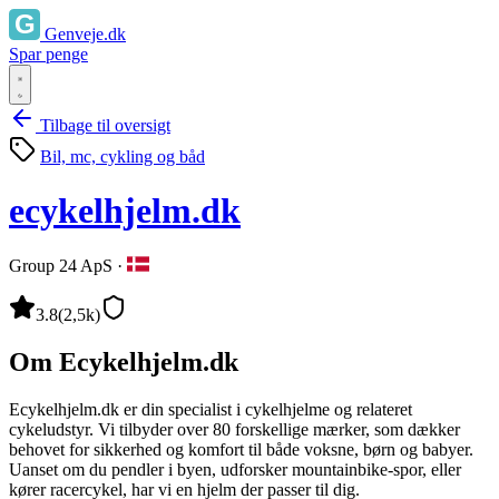
Genveje.dk
Spar penge
Tilbage til oversigt
Bil, mc, cykling og båd
ecykelhjelm.dk
Group 24 ApS
·
3.8
(2,5k)
Om Ecykelhjelm.dk
Ecykelhjelm.dk er din specialist i cykelhjelme og relateret
cykeludstyr. Vi tilbyder over 80 forskellige mærker, som dækker
behovet for sikkerhed og komfort til både voksne, børn og babyer.
Uanset om du pendler i byen, udforsker mountainbike-spor, eller
kører racercykel, har vi en hjelm der passer til dig.