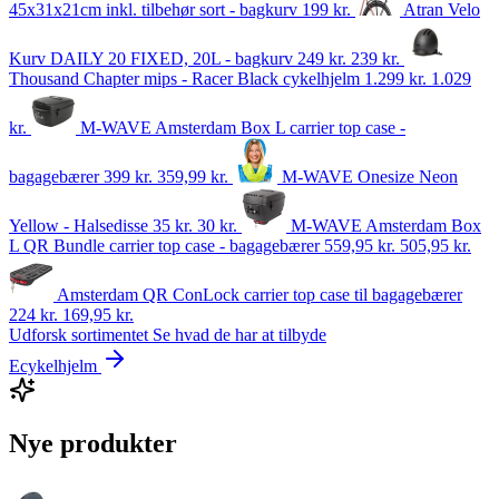
45x31x21cm inkl. tilbehør sort - bagkurv
199
kr.
Atran Velo
Kurv DAILY 20 FIXED, 20L - bagkurv
249 kr.
239
kr.
Thousand Chapter mips - Racer Black cykelhjelm
1.299 kr.
1.029
kr.
M-WAVE Amsterdam Box L carrier top case -
bagagebærer
399 kr.
359,99
kr.
M-WAVE Onesize Neon
Yellow - Halsedisse
35 kr.
30
kr.
M-WAVE Amsterdam Box
L QR Bundle carrier top case - bagagebærer
559,95 kr.
505,95
kr.
Amsterdam QR ConLock carrier top case til bagagebærer
224 kr.
169,95
kr.
Udforsk sortimentet
Se hvad de har at tilbyde
Ecykelhjelm
Nye produkter