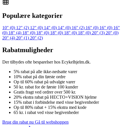
Populære kategorier
10"
(0)
12"
(2)
12"
(0)
14"
(0)
14"
(0)
16"
(2)
16"
(0)
16"
(0)
16"
(0)
18"
(4)
18"
(0)
18"
(0)
18"
(0)
18"
(0)
18"
(0)
20"
(3)
20"
(0)
20"
(4)
20"
(1)
20"
(2)
Rabatmuligheder
Der tilbydes ofte besparelser hos Ecykelhjelm.dk.
5% rabat på alle ikke-nedsatte varer
10% rabat på din første ordre
Op til 60% rabat på udvalgte varer
50 kr. rabat for de første 100 kunder
Gratis fragt ved ordrer over 500 kr.
20% ekstra rabat på HECTO+VISION hjelme
15% rabat i forbindelse med visse begivenheder
Op til 80% rabat + 15% ekstra med kode
65 kr. i rabat ved visse begivenheder
Brug din rabat nu
Gå til webshoppen