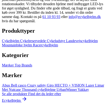
rotationsskader. Vi tilbyder desuden hjelme med indbygget LED-lys
for øget synlighed. Du finder ofte gode tilbud, og fragt er gratis ved
køb over 399 kr. Bestiller du inden kl. 14, sender vi din ordre
samme dag. Kontakt os på
61 10 93 93
eller
info@ecykelhjelm.dk
hvis du har spørgsmål.
Produkttyper
Cykelhjelm
Cykelreservedele
Cykeludstyr
Landevejscykelhjelm
Mountainbike hjelm
Racercykelhjelm
Kategorier
Mærker
Top Brands
Mærker
Abus
Bell
casco
Crazy safety
Giro
HECTO + VISION
Lazer
Limar
Met
Nutcase
Thousand cykelhjelme
UrbanWinner
Yakkay
Se alle produkter
Find det du leder efter
Ecykelhjelm