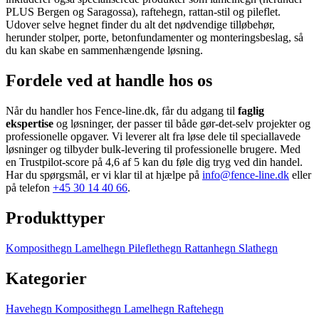
PLUS Bergen og Saragossa), raftehegn, rattan-stil og pileflet.
Udover selve hegnet finder du alt det nødvendige tilløbehør,
herunder stolper, porte, betonfundamenter og monteringsbeslag, så
du kan skabe en sammenhængende løsning.
Fordele ved at handle hos os
Når du handler hos Fence-line.dk, får du adgang til
faglig
ekspertise
og løsninger, der passer til både gør-det-selv projekter og
professionelle opgaver. Vi leverer alt fra løse dele til speciallavede
løsninger og tilbyder bulk-levering til professionelle brugere. Med
en Trustpilot-score på 4,6 af 5 kan du føle dig tryg ved din handel.
Har du spørgsmål, er vi klar til at hjælpe på
info@fence-line.dk
eller
på telefon
+45 30 14 40 66
.
Produkttyper
Komposithegn
Lamelhegn
Pileflethegn
Rattanhegn
Slathegn
Kategorier
Havehegn
Komposithegn
Lamelhegn
Raftehegn