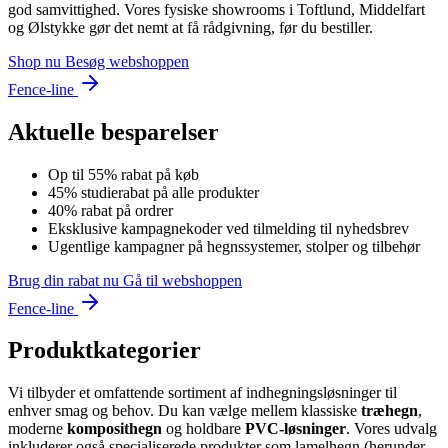
god samvittighed. Vores fysiske showrooms i Toftlund, Middelfart
og Ølstykke gør det nemt at få rådgivning, før du bestiller.
Shop nu
Besøg webshoppen
Fence-line
Aktuelle besparelser
Op til 55% rabat på køb
45% studierabat på alle produkter
40% rabat på ordrer
Eksklusive kampagnekoder ved tilmelding til nyhedsbrev
Ugentlige kampagner på hegnssystemer, stolper og tilbehør
Brug din rabat nu
Gå til webshoppen
Fence-line
Produktkategorier
Vi tilbyder et omfattende sortiment af indhegningsløsninger til
enhver smag og behov. Du kan vælge mellem klassiske
træhegn
,
moderne
komposithegn
og holdbare
PVC-løsninger
. Vores udvalg
inkluderer også specialiserede produkter som lamelhegn (herunder