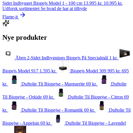
Sidet Indbygget Biopejs Model 1 - 100 cm
13.995 kr.
10.995
kr.
Udforsk sortimentet
Se hvad de har at tilbyde
Flame-it
Nye produkter
Åben 2-Sidet Indbygnings Biopejs På Specialmål
1
kr.
Biopejs Model 917
1.595
kr.
Biopejs Model 309
995 kr.
695
kr.
Duftolie Til Biopejse - Marguerite
69
kr.
Duftolie
Til Biopejse - Orkide
69
kr.
Duftolie Til Biopejse - Citron
69
kr.
Duftolie Til Biopejse - Romantik
69
kr.
Duftolie Til
Biopejse - Appelsin
69
kr.
Duftolie Til Biopejse - Lavendel