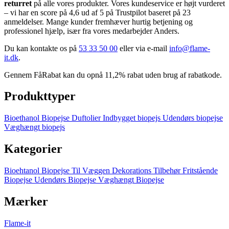
returret
på alle vores produkter. Vores kundeservice er højt vurderet
– vi har en score på 4,6 ud af 5 på Trustpilot baseret på 23
anmeldelser. Mange kunder fremhæver hurtig betjening og
professionel hjælp, især fra vores medarbejder Anders.
Du kan kontakte os på
53 33 50 00
eller via e-mail
info@flame-
it.dk
.
Gennem FåRabat kan du opnå 11,2% rabat uden brug af rabatkode.
Produkttyper
Bioethanol
Biopejse
Duftolier
Indbygget biopejs
Udendørs biopejse
Væghængt biopejs
Kategorier
Bioehtanol
Biopejse Til Væggen
Dekorations Tilbehør
Fritstående
Biopejse
Udendørs Biopejse
Væghængt Biopejse
Mærker
Flame-it