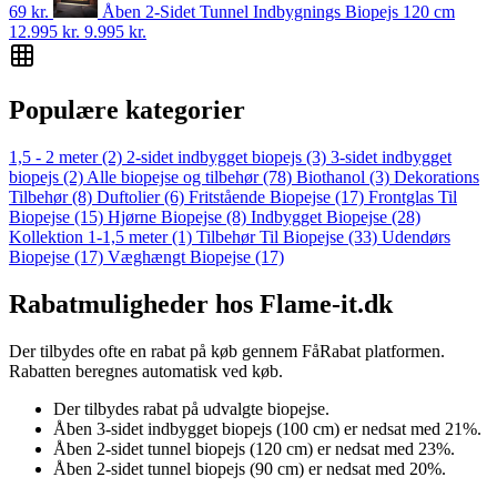
69
kr.
Åben 2-Sidet Tunnel Indbygnings Biopejs 120 cm
12.995 kr.
9.995
kr.
Populære kategorier
1,5 - 2 meter
(2)
2-sidet indbygget biopejs
(3)
3-sidet indbygget
biopejs
(2)
Alle biopejse og tilbehør
(78)
Biothanol
(3)
Dekorations
Tilbehør
(8)
Duftolier
(6)
Fritstående Biopejse
(17)
Frontglas Til
Biopejse
(15)
Hjørne Biopejse
(8)
Indbygget Biopejse
(28)
Kollektion 1-1,5 meter
(1)
Tilbehør Til Biopejse
(33)
Udendørs
Biopejse
(17)
Væghængt Biopejse
(17)
Rabatmuligheder hos Flame-it.dk
Der tilbydes ofte en rabat på køb gennem FåRabat platformen.
Rabatten beregnes automatisk ved køb.
Der tilbydes rabat på udvalgte biopejse.
Åben 3-sidet indbygget biopejs (100 cm) er nedsat med 21%.
Åben 2-sidet tunnel biopejs (120 cm) er nedsat med 23%.
Åben 2-sidet tunnel biopejs (90 cm) er nedsat med 20%.