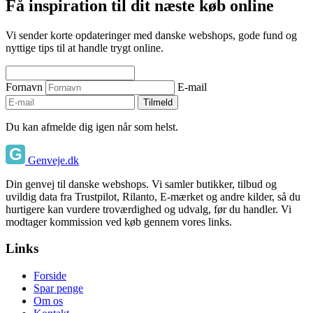
Få inspiration til dit næste køb online
Vi sender korte opdateringer med danske webshops, gode fund og
nyttige tips til at handle trygt online.
Fornavn
E-mail
Tilmeld
Du kan afmelde dig igen når som helst.
Genveje.dk
Din genvej til danske webshops. Vi samler butikker, tilbud og
uvildig data fra Trustpilot, Rilanto, E-mærket og andre kilder, så du
hurtigere kan vurdere troværdighed og udvalg, før du handler. Vi
modtager kommission ved køb gennem vores links.
Links
Forside
Spar penge
Om os