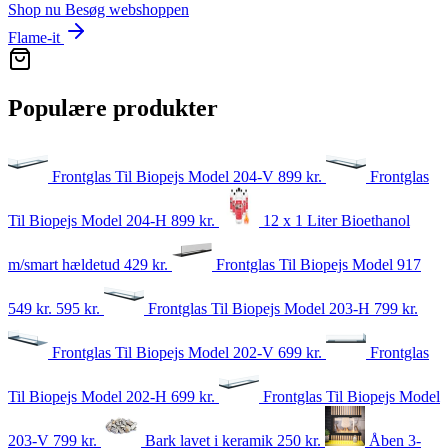
Shop nu
Besøg webshoppen
Flame-it
Populære produkter
Frontglas Til Biopejs Model 204-V
899
kr.
Frontglas
Til Biopejs Model 204-H
899
kr.
12 x 1 Liter Bioethanol
m/smart hældetud
429
kr.
Frontglas Til Biopejs Model 917
549 kr.
595
kr.
Frontglas Til Biopejs Model 203-H
799
kr.
Frontglas Til Biopejs Model 202-V
699
kr.
Frontglas
Til Biopejs Model 202-H
699
kr.
Frontglas Til Biopejs Model
203-V
799
kr.
Bark lavet i keramik
250
kr.
Åben 3-