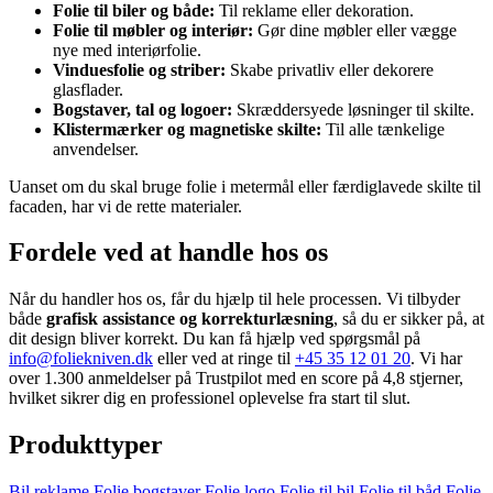
Folie til biler og både:
Til reklame eller dekoration.
Folie til møbler og interiør:
Gør dine møbler eller vægge
nye med interiørfolie.
Vinduesfolie og striber:
Skabe privatliv eller dekorere
glasflader.
Bogstaver, tal og logoer:
Skræddersyede løsninger til skilte.
Klistermærker og magnetiske skilte:
Til alle tænkelige
anvendelser.
Uanset om du skal bruge folie i metermål eller færdiglavede skilte til
facaden, har vi de rette materialer.
Fordele ved at handle hos os
Når du handler hos os, får du hjælp til hele processen. Vi tilbyder
både
grafisk assistance og korrekturlæsning
, så du er sikker på, at
dit design bliver korrekt. Du kan få hjælp ved spørgsmål på
info@foliekniven.dk
eller ved at ringe til
+45 35 12 01 20
. Vi har
over 1.300 anmeldelser på Trustpilot med en score på 4,8 stjerner,
hvilket sikrer dig en professionel oplevelse fra start til slut.
Produkttyper
Bil reklame
Folie bogstaver
Folie logo
Folie til bil
Folie til båd
Folie