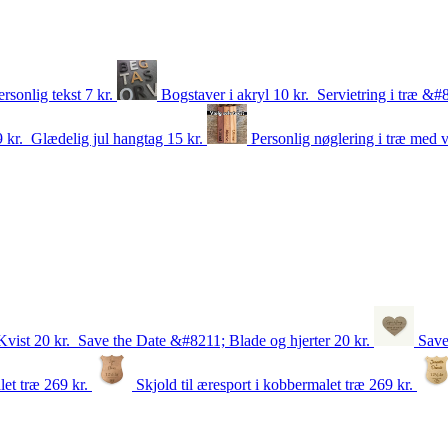
ersonlig tekst
7
kr.
Bogstaver i akryl
10
kr.
Servietring i træ &
9
kr.
Glædelig jul hangtag
15
kr.
Personlig nøglering i træ med v
Kvist
20
kr.
Save the Date &#8211; Blade og hjerter
20
kr.
Save
alet træ
269
kr.
Skjold til æresport i kobbermalet træ
269
kr.