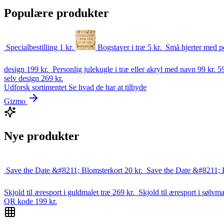
Populære produkter
Specialbestilling
1
kr.
Bogstaver i træ
5
kr.
Små hjerter med p
design
199
kr.
Personlig julekugle i træ eller akryl med navn
99 kr.
5
selv design
269
kr.
Udforsk sortimentet
Se hvad de har at tilbyde
Gizmo
Nye produkter
Save the Date &#8211; Blomsterkort
20
kr.
Save the Date &#8211; 
Skjold til æresport i guldmalet træ
269
kr.
Skjold til æresport i sølvm
QR kode
199
kr.