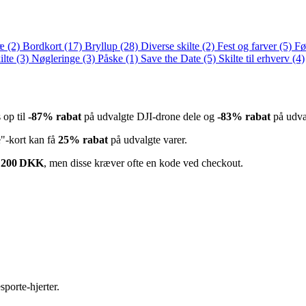
ræ
(2)
Bordkort
(17)
Bryllup
(28)
Diverse skilte
(2)
Fest og farver
(5)
Fø
ilte
(3)
Nøgleringe
(3)
Påske
(1)
Save the Date
(5)
Skilte til erhverv
(4)
 op til
-87% rabat
på udvalgte DJI‑drone dele og
-83% rabat
på udva
"‑kort kan få
25% rabat
på udvalgte varer.
m
200 DKK
, men disse kræver ofte en kode ved checkout.
porte‑hjerter.