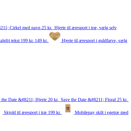
#8211; Cirkel med navn
25
kr.
Hjerte til æresport i træ, vælg selv
algfri tekst
199 kr.
149
kr.
Hjerte til æresport i guldfarve, vælg
 the Date &#8211; Hjerte
20
kr.
Save the Date &#8211; Floral
25
kr.
Skjold til æresport i træ
199
kr.
Mobilepay skilt i egetræ med