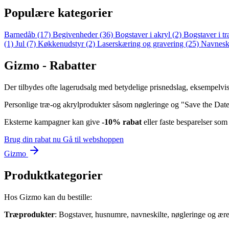
Populære kategorier
Barnedåb
(17)
Begivenheder
(36)
Bogstaver i akryl
(2)
Bogstaver i t
(1)
Jul
(7)
Køkkenudstyr
(2)
Laserskæring og gravering
(25)
Navnesk
Gizmo - Rabatter
Der tilbydes ofte lagerudsalg med betydelige prisnedslag, eksempelvis
Personlige træ‑og akrylprodukter såsom nøgleringe og "Save the Date
Eksterne kampagner kan give
-10% rabat
eller faste besparelser so
Brug din rabat nu
Gå til webshoppen
Gizmo
Produktkategorier
Hos Gizmo kan du bestille:
Træprodukter
: Bogstaver, husnumre, navneskilte, nøgleringe og æres