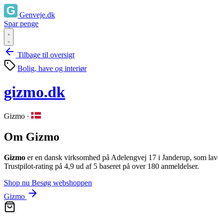
Genveje.dk
Spar penge
Tilbage til oversigt
Bolig, have og interiør
gizmo.dk
Gizmo
·
Om Gizmo
Gizmo
er en dansk virksomhed på Adelengvej 17 i Janderup, som laver
Trustpilot‑rating på 4,9 ud af 5 baseret på over 180 anmeldelser.
Shop nu
Besøg webshoppen
Gizmo