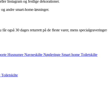
ller Instagram og festlige dekorationer.
e og andre smart‑home‑løsninger.
u får også 30 dages returrett på de fleste varer, mens specialgraveringe
sporte
Husnumre
Navneskilte
Nøgleringe
Smart home
Toiletskilte
e
Toiletskilte