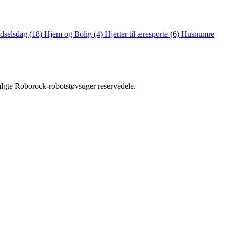
dselsdag
(18)
Hjem og Bolig
(4)
Hjerter til æresporte
(6)
Husnumre
lgte Roborock‑robotstøvsuger reservedele.