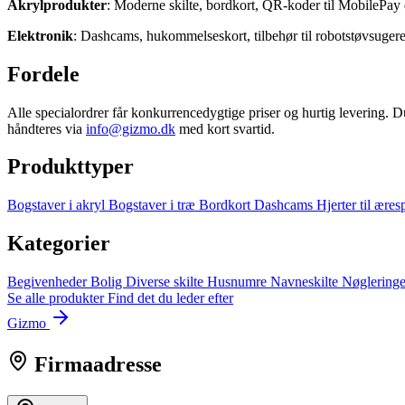
Akrylprodukter
: Moderne skilte, bordkort, QR‑koder til MobilePay e
Elektronik
: Dashcams, hukommelseskort, tilbehør til robotstøvsuger
Fordele
Alle specialordrer får konkurrencedygtige priser og hurtig levering. D
håndteres via
info@gizmo.dk
med kort svartid.
Produkttyper
Bogstaver i akryl
Bogstaver i træ
Bordkort
Dashcams
Hjerter til ære
Kategorier
Begivenheder
Bolig
Diverse skilte
Husnumre
Navneskilte
Nøglering
Se alle produkter
Find det du leder efter
Gizmo
Firmaadresse