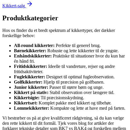
Kikkert-salg
Produktkategorier
Hos os finder du et bredt spektrum af kikkertyper, der dækker
forskellige behov:
All-round kikkerter:
Perfekte til generel brug.
Børnekikkerter:
Robuste og lette kikkerter til de yngste.
Enhåndskikkerter:
Praktiske til situationer hvor du kun har
én hånd fri.
Fritidskikkerter:
Ideelle til vandreture, rejser og andre
fritidsaktiviteter.
Fuglekikkerter:
Designet til optimal fugleobservation.
Golfkikkerter:
Hjælp til præcision på golfbanen.
Junior kikkerter:
Passer til større børn og unge.
Kikkert på stativ:
Stabil observation over længere tid.
Kikkertsigte:
Til præcisionsskydning.
Kikkertsæt:
Komplet pakke med kikkert og tilbehør.
Lommekikkerter:
Kompakte og lette at have med på farten.
Vi bestræber os på at give kvalificeret rådgivning, så du kan vælge
den rette kikkert til dit formål. Tjek vores blog for artikler der
forklarer tekniske detaljer som BK7 vs BAK4 og forskellen mellem