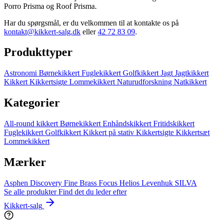
Porro Prisma og Roof Prisma.
Har du spørgsmål, er du velkommen til at kontakte os på
kontakt@kikkert-salg.dk
eller
42 72 83 09
.
Produkttyper
Astronomi
Børnekikkert
Fuglekikkert
Golfkikkert
Jagt
Jagtkikkert
Kikkert
Kikkertsigte
Lommekikkert
Naturudforskning
Natkikkert
Kategorier
All-round kikkert
Børnekikkert
Enhåndskikkert
Fritidskikkert
Fuglekikkert
Golfkikkert
Kikkert på stativ
Kikkertsigte
Kikkertsæt
Lommekikkert
Mærker
Asphen
Discovery
Fine Brass
Focus
Helios
Levenhuk
SILVA
Se alle produkter
Find det du leder efter
Kikkert-salg