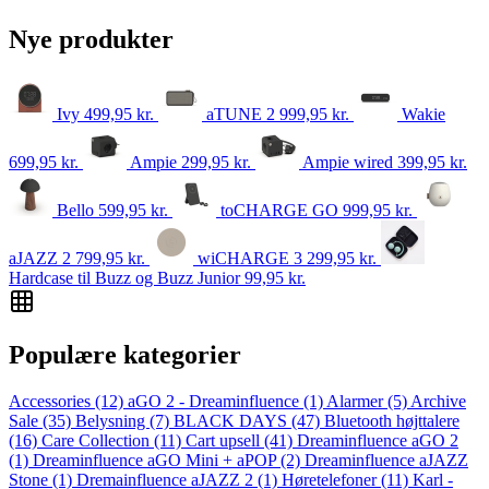
Nye produkter
Ivy
499,95
kr.
aTUNE 2
999,95
kr.
Wakie
699,95
kr.
Ampie
299,95
kr.
Ampie wired
399,95
kr.
Bello
599,95
kr.
toCHARGE GO
999,95
kr.
aJAZZ 2
799,95
kr.
wiCHARGE 3
299,95
kr.
Hardcase til Buzz og Buzz Junior
99,95
kr.
Populære kategorier
Accessories
(12)
aGO 2 - Dreaminfluence
(1)
Alarmer
(5)
Archive
Sale
(35)
Belysning
(7)
BLACK DAYS
(47)
Bluetooth højttalere
(16)
Care Collection
(11)
Cart upsell
(41)
Dreaminfluence aGO 2
(1)
Dreaminfluence aGO Mini + aPOP
(2)
Dreaminfluence aJAZZ
Stone
(1)
Dremainfluence aJAZZ 2
(1)
Høretelefoner
(11)
Karl -