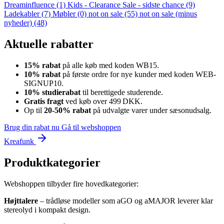
Dreaminfluence
(1)
Kids - Clearance Sale - sidste chance
(9)
Ladekabler
(7)
Møbler
(0)
not on sale
(55)
not on sale (minus
nyheder)
(48)
Aktuelle rabatter
15% rabat
på alle køb med koden WB15.
10% rabat
på første ordre for nye kunder med koden WEB-
SIGNUP10.
10% studierabat
til berettigede studerende.
Gratis fragt
ved køb over 499 DKK.
Op til
20‑50% rabat
på udvalgte varer under sæsonudsalg.
Brug din rabat nu
Gå til webshoppen
Kreafunk
Produktkategorier
Webshoppen tilbyder fire hovedkategorier:
Højttalere
– trådløse modeller som aGO og aMAJOR leverer klar
stereolyd i kompakt design.