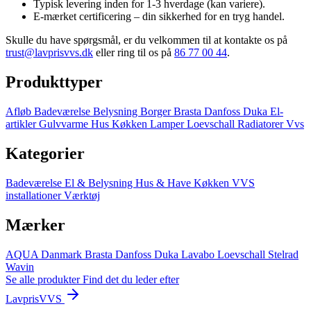
Typisk levering inden for 1-3 hverdage (kan variere).
E-mærket certificering – din sikkerhed for en tryg handel.
Skulle du have spørgsmål, er du velkommen til at kontakte os på
trust@lavprisvvs.dk
eller ring til os på
86 77 00 44
.
Produkttyper
Afløb
Badeværelse
Belysning
Borger
Brasta
Danfoss
Duka
El-
artikler
Gulvvarme
Hus
Køkken
Lamper
Loevschall
Radiatorer
Vvs
Kategorier
Badeværelse
El & Belysning
Hus & Have
Køkken
VVS
installationer
Værktøj
Mærker
AQUA Danmark
Brasta
Danfoss
Duka
Lavabo
Loevschall
Stelrad
Wavin
Se alle produkter
Find det du leder efter
LavprisVVS