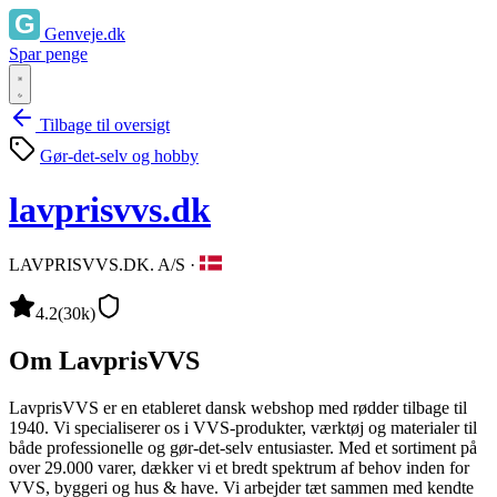
Genveje.dk
Spar penge
Tilbage til oversigt
Gør-det-selv og hobby
lavprisvvs.dk
LAVPRISVVS.DK. A/S
·
4.2
(30k)
Om LavprisVVS
LavprisVVS er en etableret dansk webshop med rødder tilbage til
1940. Vi specialiserer os i VVS-produkter, værktøj og materialer til
både professionelle og gør-det-selv entusiaster. Med et sortiment på
over 29.000 varer, dækker vi et bredt spektrum af behov inden for
VVS, byggeri og hus & have. Vi arbejder tæt sammen med kendte