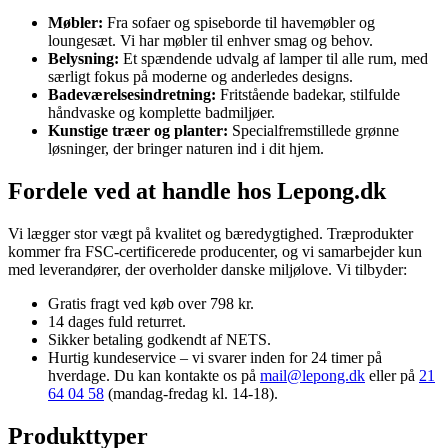
Møbler:
Fra sofaer og spiseborde til havemøbler og
loungesæt. Vi har møbler til enhver smag og behov.
Belysning:
Et spændende udvalg af lamper til alle rum, med
særligt fokus på moderne og anderledes designs.
Badeværelsesindretning:
Fritstående badekar, stilfulde
håndvaske og komplette badmiljøer.
Kunstige træer og planter:
Specialfremstillede grønne
løsninger, der bringer naturen ind i dit hjem.
Fordele ved at handle hos Lepong.dk
Vi lægger stor vægt på kvalitet og bæredygtighed. Træprodukter
kommer fra FSC-certificerede producenter, og vi samarbejder kun
med leverandører, der overholder danske miljølove. Vi tilbyder:
Gratis fragt ved køb over 798 kr.
14 dages fuld returret.
Sikker betaling godkendt af NETS.
Hurtig kundeservice – vi svarer inden for 24 timer på
hverdage. Du kan kontakte os på
mail@lepong.dk
eller på
21
64 04 58
(mandag-fredag kl. 14-18).
Produkttyper