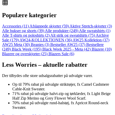
Populære kategorier
Accessories
(11)
Afslappede skjorter
(59)
Aktive Stretch-skjorter
(3)
Alle bukser og shorts
(39)
Alle produkter
(249)
Alle sweatshirts
(1)
Alle T-shirts og poloshirts
(2)
Alt strik og sweatshirts
(75)
Archive
Sale
(179)
AW24-KOLLEKTIONEN
(36)
AW25 Kollektion
(37)
AW25 Meta
(30)
Beanies
(3)
Bestseller AW25
(37)
Bestsellere
(249)
Black Week
(195)
Black Week 2025 - Meta
(42)
Blazere
(10)
Blazere og overskjorter
(25)
Blazers Sale
(6)
Less Worries – aktuelle rabatter
Der tilbydes ofte store udsalgsrabatter på udvalgte varer.
Op til 79% rabat på udvalgte striktrøjer, fx Camel Cashmere
Cable‑Knit Sweater.
71% rabat på udvalgte halvt‑zip og tørklæder, fx Light Beige
Half Zip Merino og Grey Flower Wool Scarf.
70% rabat på udvalgte rund‑halstøj, fx Apricot Round‑neck
Sweater.