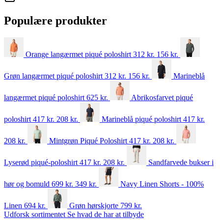
Populære produkter
Orange langærmet piqué poloshirt
312 kr.
156
kr.
Grøn langærmet piqué poloshirt
312 kr.
156
kr.
Marineblå
langærmet piqué poloshirt
625
kr.
Abrikosfarvet piqué
poloshirt
417 kr.
208
kr.
Marineblå piqué poloshirt
417 kr.
208
kr.
Mintgrøn Piqué Poloshirt
417 kr.
208
kr.
Lyserød piqué-poloshirt
417 kr.
208
kr.
Sandfarvede bukser i
hør og bomuld
699 kr.
349
kr.
Navy Linen Shorts - 100%
Linen
694
kr.
Grøn hørskjorte
799
kr.
Udforsk sortimentet
Se hvad de har at tilbyde