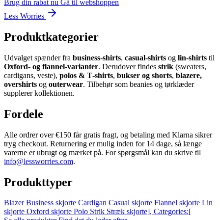
Brug din rabat nu
Gå til webshoppen
Less Worries
Produktkategorier
Udvalget spænder fra
business‑shirts
,
casual‑shirts
og
lin‑shirts
til
Oxford‑ og flannel‑varianter
. Derudover findes
strik
(sweaters,
cardigans, veste),
polos & T‑shirts
,
bukser og shorts
,
blazere,
overshirts
og
outerwear
. Tilbehør som beanies og tørklæder
supplerer kollektionen.
Fordele
Alle ordrer over €150 får gratis fragt, og betaling med Klarna sikrer
tryg checkout. Returnering er mulig inden for 14 dage, så længe
varerne er ubrugt og mærket på. For spørgsmål kan du skrive til
info@lessworries.com
.
Produkttyper
Blazer
Business skjorte
Cardigan
Casual skjorte
Flannel skjorte
Lin
skjorte
Oxford skjorte
Polo
Strik
Stræk skjorte],
Categories:[