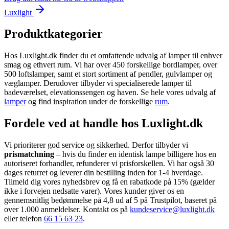
Luxlight
Produktkategorier
Hos Luxlight.dk finder du et omfattende udvalg af lamper til enhver
smag og ethvert rum. Vi har over 450 forskellige bordlamper, over
500 loftslamper, samt et stort sortiment af pendler, gulvlamper og
væglamper. Derudover tilbyder vi specialiserede lamper til
badeværelset, elevationssengen og haven. Se hele vores udvalg af
lamper
og find inspiration under de forskellige
rum
.
Fordele ved at handle hos Luxlight.dk
Vi prioriterer god service og sikkerhed. Derfor tilbyder vi
prismatchning
– hvis du finder en identisk lampe billigere hos en
autoriseret forhandler, refunderer vi prisforskellen. Vi har også 30
dages returret og leverer din bestilling inden for 1-4 hverdage.
Tilmeld dig vores nyhedsbrev og få en rabatkode på 15% (gælder
ikke i forvejen nedsatte varer). Vores kunder giver os en
gennemsnitlig bedømmelse på 4,8 ud af 5 på Trustpilot, baseret på
over 1.000 anmeldelser. Kontakt os på
kundeservice@luxlight.dk
eller telefon
66 15 63 23
.