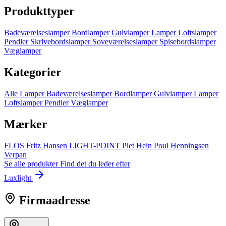
Produkttyper
Badeværelseslamper
Bordlamper
Gulvlamper
Lamper
Loftslamper
Pendler
Skrivebordslamper
Soveværelseslamper
Spisebordslamper
Væglamper
Kategorier
Alle Lamper
Badeværelseslamper
Bordlamper
Gulvlamper
Lamper
Loftslamper
Pendler
Væglamper
Mærker
FLOS
Fritz Hansen
LIGHT-POINT
Piet Hein
Poul Henningsen
Verpan
Se alle produkter
Find det du leder efter
Luxlight
Firmaadresse