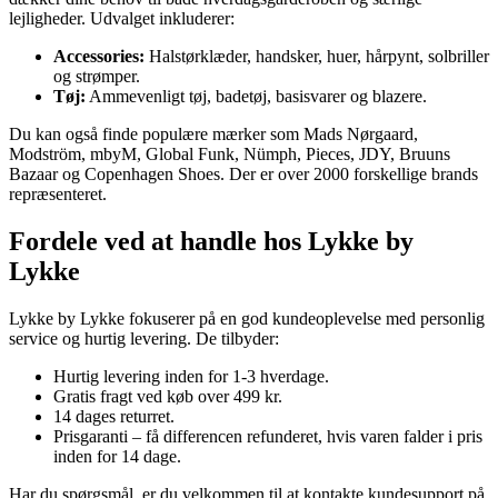
lejligheder. Udvalget inkluderer:
Accessories:
Halstørklæder, handsker, huer, hårpynt, solbriller
og strømper.
Tøj:
Ammevenligt tøj, badetøj, basisvarer og blazere.
Du kan også finde populære mærker som Mads Nørgaard,
Modström, mbyM, Global Funk, Nümph, Pieces, JDY, Bruuns
Bazaar og Copenhagen Shoes. Der er over 2000 forskellige brands
repræsenteret.
Fordele ved at handle hos Lykke by
Lykke
Lykke by Lykke fokuserer på en god kundeoplevelse med personlig
service og hurtig levering. De tilbyder:
Hurtig levering inden for 1-3 hverdage.
Gratis fragt ved køb over 499 kr.
14 dages returret.
Prisgaranti – få differencen refunderet, hvis varen falder i pris
inden for 14 dage.
Har du spørgsmål, er du velkommen til at kontakte kundesupport på