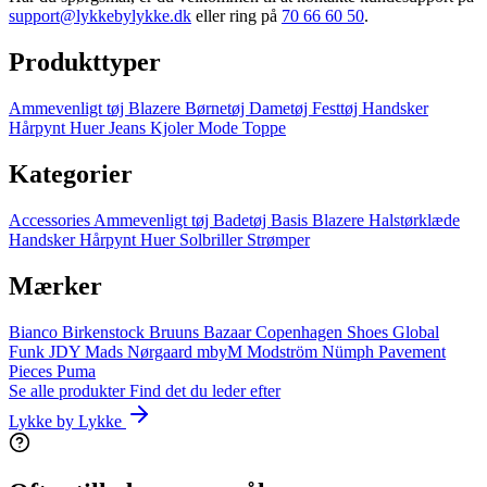
support@lykkebylykke.dk
eller ring på
70 66 60 50
.
Produkttyper
Ammevenligt tøj
Blazere
Børnetøj
Dametøj
Festtøj
Handsker
Hårpynt
Huer
Jeans
Kjoler
Mode
Toppe
Kategorier
Accessories
Ammevenligt tøj
Badetøj
Basis
Blazere
Halstørklæde
Handsker
Hårpynt
Huer
Solbriller
Strømper
Mærker
Bianco
Birkenstock
Bruuns Bazaar
Copenhagen Shoes
Global
Funk
JDY
Mads Nørgaard
mbyM
Modström
Nümph
Pavement
Pieces
Puma
Se alle produkter
Find det du leder efter
Lykke by Lykke