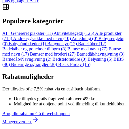
mus og kage
179
kr.
Populære kategorier
AI - Genereret plakater
(11)
Aktivitetslegetøj
(125)
Alle produkter
(715)
Andre rygsække med navn
(10)
Anledning
(0)
Baby sengetøj
(0)
Babyhåndklæder
(1)
Babyudstyr
(12)
Badekåber
(12)
Badekåber og ponchoer til børn
(8)
Bamse med navn
(77)
Bamse
med navn
(17)
Bamser med broderi
(27)
Barnedåb/navngivning
(3)
Barnedåb/Navngivning
(2)
Bedsteforældre
(0)
Belysning
(5)
BIBS
(46)
Bideringe og rangler
(30)
Black Friday
(15)
Rabatmuligheder
Der tilbydes ofte 7,5% rabat via en cashback platform.
Der tilbydes gratis fragt ved køb over 499 kr.
Mulighed for at optjene point ved tilmelding til kundeklubben.
Brug din rabat nu
Gå til webshoppen
Minegenverden