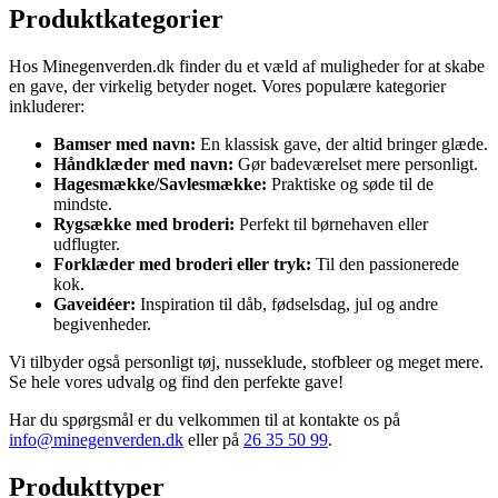
Produktkategorier
Hos Minegenverden.dk finder du et væld af muligheder for at skabe
en gave, der virkelig betyder noget. Vores populære kategorier
inkluderer:
Bamser med navn:
En klassisk gave, der altid bringer glæde.
Håndklæder med navn:
Gør badeværelset mere personligt.
Hagesmække/Savlesmække:
Praktiske og søde til de
mindste.
Rygsække med broderi:
Perfekt til børnehaven eller
udflugter.
Forklæder med broderi eller tryk:
Til den passionerede
kok.
Gaveidéer:
Inspiration til dåb, fødselsdag, jul og andre
begivenheder.
Vi tilbyder også personligt tøj, nusseklude, stofbleer og meget mere.
Se hele vores udvalg og find den perfekte gave!
Har du spørgsmål er du velkommen til at kontakte os på
info@minegenverden.dk
eller på
26 35 50 99
.
Produkttyper