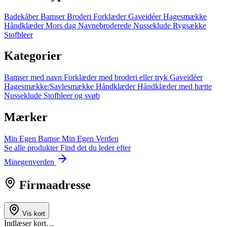
Badekåber
Bamser
Broderi
Forklæder
Gaveidéer
Hagesmække
Håndklæder
Mors dag
Navnebroderede
Nusseklude
Rygsække
Stofbleer
Kategorier
Bamser med navn
Forklæder med broderi eller tryk
Gaveidéer
Hagesmække/Savlesmække
Håndklæder
Håndklæder med hætte
Nusseklude
Stofbleer og svøb
Mærker
Min Egen Bamse
Min Egen Verden
Se alle produkter
Find det du leder efter
Minegenverden
Firmaadresse
Vis kort
Indlæser kort…