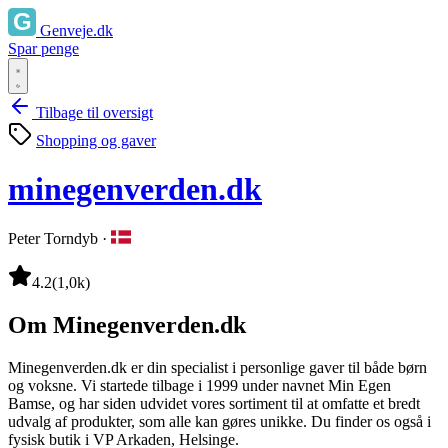
Genveje.dk
Spar penge
Tilbage til oversigt
Shopping og gaver
minegenverden.dk
Peter Torndyb
·
4.2
(1,0k)
Om Minegenverden.dk
Minegenverden.dk er din specialist i personlige gaver til både børn
og voksne. Vi startede tilbage i 1999 under navnet Min Egen
Bamse, og har siden udvidet vores sortiment til at omfatte et bredt
udvalg af produkter, som alle kan gøres unikke. Du finder os også i
fysisk butik i VP Arkaden, Helsinge.