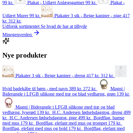
99
kr.
Plakat - Udlært Anlægsgartner
99
kr.
Plakat -
Udlært Murer
99
kr.
Plakater 3 stk - Beige kaniner - pige
417
kr.
312
kr.
Udforsk sortimentet
Se hvad de har at tilbyde
Minegenverden
Nye produkter
Plakater 3 stk - Beige kaniner - dreng
417 kr.
312
kr.
Hvid badekåbe til børn - med navn
389 kr.
272
kr.
Magni |
Biderangle i LFGB silikone med træ og blad vedhæng, grøn
139
kr.
Magni | Biderangle i LFGB silikone med træ og blad
vedhæng, lyserød
139
kr.
H.C. Andersen fødselsdagstog, dreng
499
kr.
H.C. Andersen fødselsdagstog, pige
499
kr.
Bordflag, bamse
med mus
179
kr.
Bordflag, elefant med mus og trompet
179
kr.
Bordflag, elefant med mus og bold
179
kr.
Bordflag, elefant med