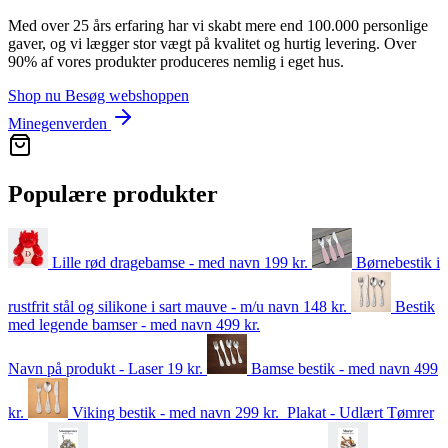
Med over 25 års erfaring har vi skabt mere end 100.000 personlige
gaver, og vi lægger stor vægt på kvalitet og hurtig levering. Over
90% af vores produkter produceres nemlig i eget hus.
Shop nu
Besøg webshoppen
Minegenverden
Populære produkter
Lille rød dragebamse - med navn
199
kr.
Børnebestik i
rustfrit stål og silikone i sart mauve - m/u navn
148
kr.
Bestik
med legende bamser - med navn
499
kr.
Navn på produkt - Laser
19
kr.
Bamse bestik - med navn
499
kr.
Viking bestik - med navn
299
kr.
Plakat - Udlært Tømrer