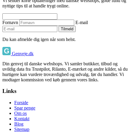
Vi sender korte opdateringer med danske webshops, gode fund og
nyttige tips til at handle trygt online.
Fornavn
E-mail
Tilmeld
Du kan afmelde dig igen når som helst.
Genveje.dk
Din genvej til danske webshops. Vi samler butikker, tilbud og
uvildig data fra Trustpilot, Rilanto, E-mærket og andre kilder, så du
hurtigere kan vurdere troværdighed og udvalg, før du handler. Vi
modtager kommission ved køb gennem vores links.
Links
Forside
Spar penge
Om os
Kontakt
Blog
Sitemap