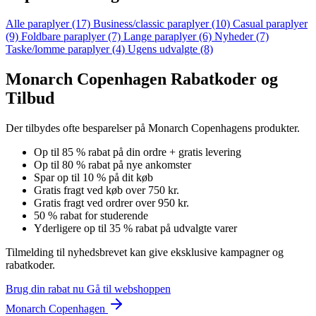
Alle paraplyer
(17)
Business/classic paraplyer
(10)
Casual paraplyer
(9)
Foldbare paraplyer
(7)
Lange paraplyer
(6)
Nyheder
(7)
Taske/lomme paraplyer
(4)
Ugens udvalgte
(8)
Monarch Copenhagen Rabatkoder og
Tilbud
Der tilbydes ofte besparelser på Monarch Copenhagens produkter.
Op til 85 % rabat på din ordre + gratis levering
Op til 80 % rabat på nye ankomster
Spar op til 10 % på dit køb
Gratis fragt ved køb over 750 kr.
Gratis fragt ved ordrer over 950 kr.
50 % rabat for studerende
Yderligere op til 35 % rabat på udvalgte varer
Tilmelding til nyhedsbrevet kan give eksklusive kampagner og
rabatkoder.
Brug din rabat nu
Gå til webshoppen
Monarch Copenhagen