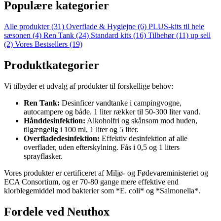
Populære kategorier
Alle produkter
(31)
Overflade & Hygiejne
(6)
PLUS-kits til hele
sæsonen
(4)
Ren Tank
(24)
Standard kits
(16)
Tilbehør
(11)
up sell
(2)
Vores Bestsellers
(19)
Produktkategorier
Vi tilbyder et udvalg af produkter til forskellige behov:
Ren Tank:
Desinficer vandtanke i campingvogne,
autocampere og både. 1 liter rækker til 50-300 liter vand.
Hånddesinfektion:
Alkoholfri og skånsom mod huden,
tilgængelig i 100 ml, 1 liter og 5 liter.
Overfladedesinfektion:
Effektiv desinfektion af alle
overflader, uden efterskylning. Fås i 0,5 og 1 liters
sprayflasker.
Vores produkter er certificeret af Miljø- og Fødevareministeriet og
ECA Consortium, og er 70-80 gange mere effektive end
klorblegemiddel mod bakterier som *E. coli* og *Salmonella*.
Fordele ved Neuthox