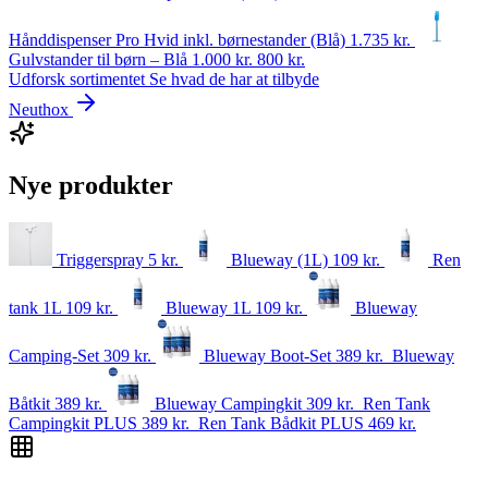
Hånddispenser Pro Hvid inkl. børnestander (Blå)
1.735
kr.
Gulvstander til børn – Blå
1.000 kr.
800
kr.
Udforsk sortimentet
Se hvad de har at tilbyde
Neuthox
Nye produkter
Triggerspray
5
kr.
Blueway (1L)
109
kr.
Ren
tank 1L
109
kr.
Blueway 1L
109
kr.
Blueway
Camping-Set
309
kr.
Blueway Boot-Set
389
kr.
Blueway
Båtkit
389
kr.
Blueway Campingkit
309
kr.
Ren Tank
Campingkit PLUS
389
kr.
Ren Tank Bådkit PLUS
469
kr.