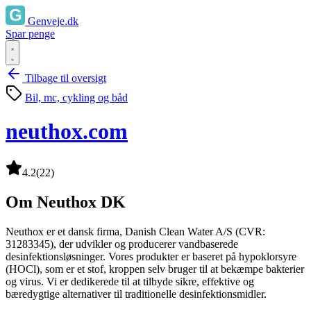
Genveje.dk
Spar penge
Tilbage til oversigt
Bil, mc, cykling og båd
neuthox.com
4.2
(22)
Om Neuthox DK
Neuthox er et dansk firma, Danish Clean Water A/S (CVR:
31283345), der udvikler og producerer vandbaserede
desinfektionsløsninger. Vores produkter er baseret på hypoklorsyre
(HOCl), som er et stof, kroppen selv bruger til at bekæmpe bakterier
og virus. Vi er dedikerede til at tilbyde sikre, effektive og
bæredygtige alternativer til traditionelle desinfektionsmidler.