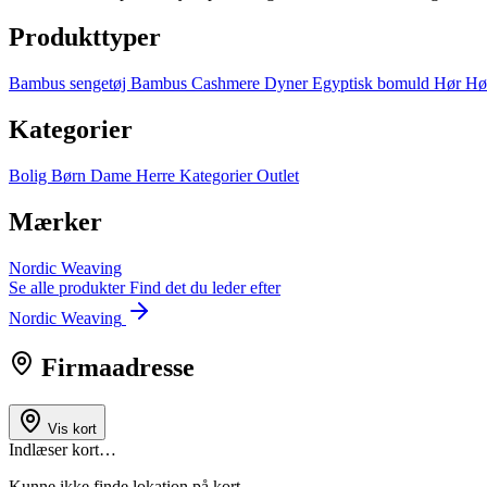
Produkttyper
Bambus sengetøj
Bambus
Cashmere
Dyner
Egyptisk bomuld
Hør
Hø
Kategorier
Bolig
Børn
Dame
Herre
Kategorier
Outlet
Mærker
Nordic Weaving
Se alle produkter
Find det du leder efter
Nordic Weaving
Firmaadresse
Vis kort
Indlæser kort…
Kunne ikke finde lokation på kort.