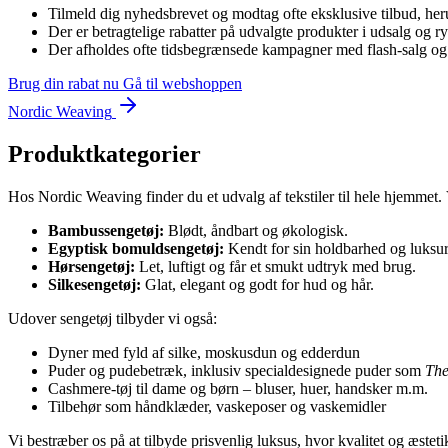
Tilmeld dig nyhedsbrevet og modtag ofte eksklusive tilbud, he
Der er betragtelige rabatter på udvalgte produkter i udsalg og 
Der afholdes ofte tidsbegrænsede kampagner med flash-salg og o
Brug din rabat nu
Gå til webshoppen
Nordic Weaving
Produktkategorier
Hos Nordic Weaving finder du et udvalg af tekstiler til hele hjemmet. V
Bambussengetøj:
Blødt, åndbart og økologisk.
Egyptisk bomuldsengetøj:
Kendt for sin holdbarhed og luksuri
Hørsengetøj:
Let, luftigt og får et smukt udtryk med brug.
Silkesengetøj:
Glat, elegant og godt for hud og hår.
Udover sengetøj tilbyder vi også:
Dyner med fyld af silke, moskusdun og edderdun
Puder og pudebetræk, inklusiv specialdesignede puder som
The
Cashmere-tøj til dame og børn – bluser, huer, handsker m.m.
Tilbehør som håndklæder, vaskeposer og vaskemidler
Vi bestræber os på at tilbyde prisvenlig luksus, hvor kvalitet og æste