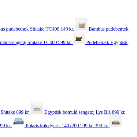
us pudebetræk Shitake TC400
149
kr.
Bambus pudebetræk
mbussengetøj Shitake TC400
599
kr.
Pudebetræk Egyptisk
 Shitake
899
kr.
Egyptisk bomuld sengetøj Lys Blå
899
kr.
899
kr.
Polaris køledyne - 140x200
599 kr.
399
kr.