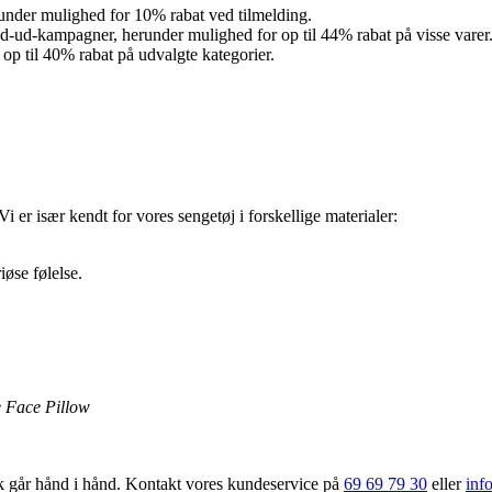
runder mulighed for 10% rabat ved tilmelding.
ryd-ud-kampagner, herunder mulighed for op til 44% rabat på visse varer
p til 40% rabat på udvalgte kategorier.
i er især kendt for vores sengetøj i forskellige materialer:
øse følelse.
 Face Pillow
tik går hånd i hånd. Kontakt vores kundeservice på
69 69 79 30
eller
inf