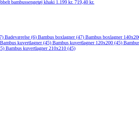
bbelt bambussengetøj khaki
1.199 kr.
719,40
kr.
7)
Badeværelse
(6)
Bambus boxlagner
(47)
Bambus boxlagner 140x2
Bambus kuvertlagner
(45)
Bambus kuvertlagner 120x200
(45)
Bambus
45)
Bambus kuvertlagner 210x210
(45)