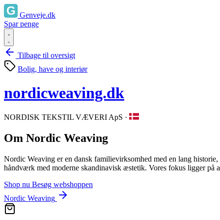
Genveje.dk
Spar penge
Tilbage til oversigt
Bolig, have og interiør
nordicweaving.dk
NORDISK TEKSTIL VÆVERI ApS
·
Om Nordic Weaving
Nordic Weaving er en dansk familievirksomhed med en lang historie, der
håndværk med moderne skandinavisk æstetik. Vores fokus ligger på at s
Shop nu
Besøg webshoppen
Nordic Weaving