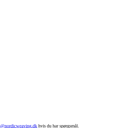
.
o@nordicweaving.dk
hvis du har spørgsmål.