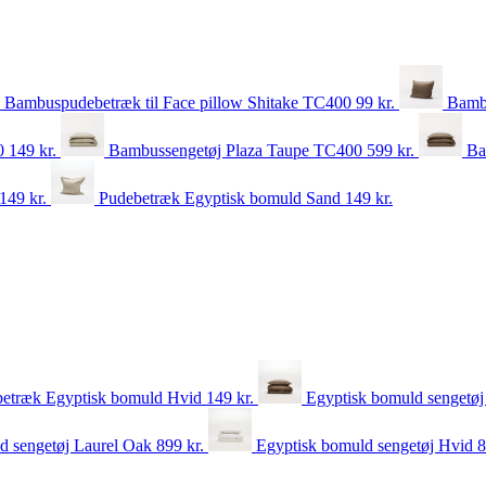
Bambuspudebetræk til Face pillow Shitake TC400
99
kr.
Bamb
00
149
kr.
Bambussengetøj Plaza Taupe TC400
599
kr.
Ba
149
kr.
Pudebetræk Egyptisk bomuld Sand
149
kr.
etræk Egyptisk bomuld Hvid
149
kr.
Egyptisk bomuld sengetøj
d sengetøj Laurel Oak
899
kr.
Egyptisk bomuld sengetøj Hvid