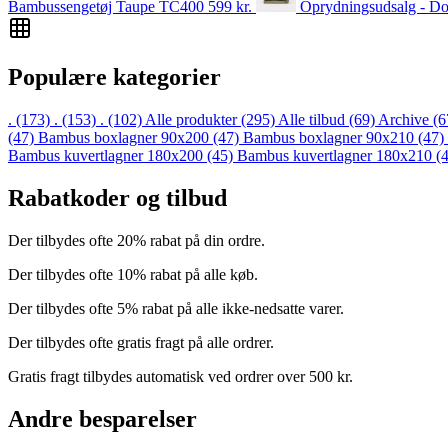
Bambussengetøj Taupe TC400
599
kr.
Oprydningsudsalg - Do
Populære kategorier
.
(173)
.
(153)
.
(102)
Alle produkter
(295)
Alle tilbud
(69)
Archive
(6
(47)
Bambus boxlagner 90x200
(47)
Bambus boxlagner 90x210
(47)
Bambus kuvertlagner 180x200
(45)
Bambus kuvertlagner 180x210
(
Rabatkoder og tilbud
Der tilbydes ofte 20% rabat på din ordre.
Der tilbydes ofte 10% rabat på alle køb.
Der tilbydes ofte 5% rabat på alle ikke-nedsatte varer.
Der tilbydes ofte gratis fragt på alle ordrer.
Gratis fragt tilbydes automatisk ved ordrer over 500 kr.
Andre besparelser