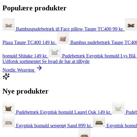
Populære produkter
Bambuspudebetræk til Face pillow Taupe TC400
99
kr.
Plaza Taupe TC400
149
kr.
Bambus pudebetræk Taupe TC4
bomuld Shitake
149
kr.
Pudebetræk Egyptisk bomuld Lys Blå
Udforsk sortimentet
Se hvad de har at tilbyde
Nordic Weaving
Nye produkter
Pudebetræk Egyptisk bomuld Laurel Oak
149
kr.
Pudeb
Egyptisk bomuld sengetøj Sand
899
kr.
Egyptisk bomul