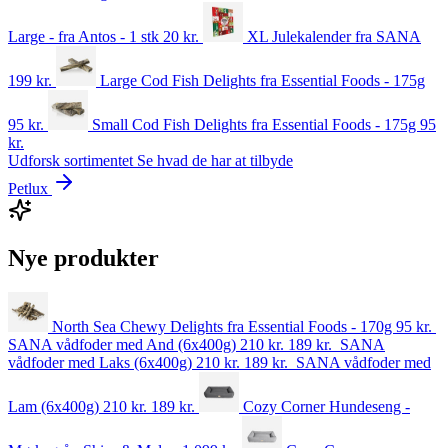
Large - fra Antos - 1 stk
20
kr.
XL Julekalender fra SANA
199
kr.
Large Cod Fish Delights fra Essential Foods - 175g
95
kr.
Small Cod Fish Delights fra Essential Foods - 175g
95
kr.
Udforsk sortimentet
Se hvad de har at tilbyde
Petlux
Nye produkter
North Sea Chewy Delights fra Essential Foods - 170g
95
kr.
SANA vådfoder med And (6x400g)
210 kr.
189
kr.
SANA
vådfoder med Laks (6x400g)
210 kr.
189
kr.
SANA vådfoder med
Lam (6x400g)
210 kr.
189
kr.
Cozy Corner Hundeseng -