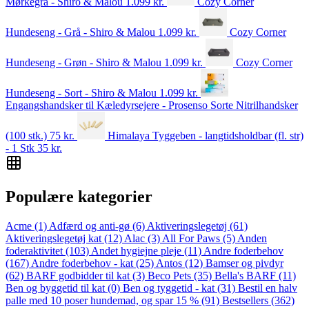
Mørkegrå - Shiro & Malou
1.099
kr.
Cozy Corner
Hundeseng - Grå - Shiro & Malou
1.099
kr.
Cozy Corner
Hundeseng - Grøn - Shiro & Malou
1.099
kr.
Cozy Corner
Hundeseng - Sort - Shiro & Malou
1.099
kr.
Engangshandsker til Kæledyrsejere - Prosenso Sorte Nitrilhandsker
(100 stk.)
75
kr.
Himalaya Tyggeben - langtidsholdbar (fl. str)
- 1 Stk
35
kr.
Populære kategorier
Acme
(1)
Adfærd og anti-gø
(6)
Aktiveringslegetøj
(61)
Aktiveringslegetøj kat
(12)
Alac
(3)
All For Paws
(5)
Anden
foderaktivitet
(103)
Andet hygiejne pleje
(11)
Andre foderbehov
(167)
Andre foderbehov - kat
(25)
Antos
(12)
Bamser og pivdyr
(62)
BARF godbidder til kat
(3)
Beco Pets
(35)
Bella's BARF
(11)
Ben og byggetid til kat
(0)
Ben og tyggetid - kat
(31)
Bestil en halv
palle med 10 poser hundemad, og spar 15 %
(91)
Bestsellers
(362)