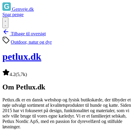
Genveje.dk
Spar penge
Tilbage til oversigt
Outdoor, natur og dyr
petlux.dk
4.2
(5,7k)
Om Petlux.dk
Petlux.dk er en dansk webshop og fysisk butikskæde, der tilbyder et
nøje udvalgt sortiment af kvalitetsprodukter til hunde og katte. Siden
2015 har vi fokuseret på design, funktionalitet og materialer, som vi
selv ville bruge til vores egne kæledyr. Vi er et familieejet selskab,
Petlux Nordic ApS, med en passion for dyrevelfærd og stilfulde
løsninger.