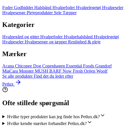
Foder
Godbidder
Halsbånd
Hvalpefoder
Hvalpelegetøj
Hvalpeseler
Hvalpesenge
Plejeprodukter
Sele
Tæpper
Kategorier
Hvalpegård og gitter
Hvalpefoder
Hvalpehalsbånd
Hvalpelegetøj
Hvalpeseler
Hvalpesenge og tæpper
Renlighed & pleje
Mærker
Acana
Chicopee
Dog Copenhagen
Essential Foods
Grandorf
MiaCara
Monster
MUSH BARF
Now Fresh
Orijen
Woolf
Se alle produkter
Find det du leder efter
Petlux
Ofte stillede spørgsmål
Hvilke typer produkter kan jeg finde hos Petlux.dk?
Hvilke kendte mærker forhandler Petlux.dk?