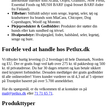
anerkendte mærker som Acana, Orijen, Grandorf, Now Fresh,
Essential Foods og MUSH BARF (også frosset BARF-foder
fra Finland).
Tilbehør:
Stilfuldt udstyr som senge, legetøj, seler, tøj og
kradsetræer fra brands som MiaCara, Chicopee, Dog
Copenhagen, Woolf og Monster.
Plejeprodukter & Godbidder:
Produkter der støtter din
hunds eller kats sundhed og trivsel.
Hvalpeudstyr:
Hvalpegård, foder, halsbånd, seler, legetøj,
senge og bure.
Fordele ved at handle hos Petlux.dk
Vi tilbyder hurtig levering (1-2 hverdage) til hele Danmark, Norden
og EU. Der er gratis fragt ved køb over 275 kr. til pakkeshop og 500
kr. til privatadresse. Du har 30 dages returret og kan betale sikkert
med krypteret forbindelse. Desuden medfølger der gratis godbidder
til alle onlineordrer! Vores kunder vurderer os til 4,3 ud af 5 stjerner
på Trustpilot baseret på over 5.700 anmeldelser.
Har du spørgsmål, er du velkommen til at kontakte os på
mail@petlux.dk
eller
71 71 65 71
.
Produkttyper