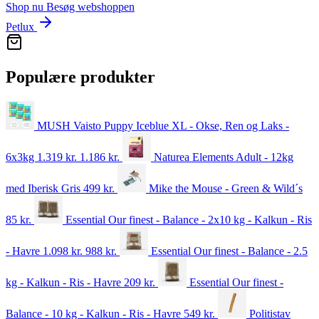
Shop nu
Besøg webshoppen
Petlux
Populære produkter
MUSH Vaisto Puppy Iceblue XL - Okse, Ren og Laks -
6x3kg
1.319 kr.
1.186
kr.
Naturea Elements Adult - 12kg
med Iberisk Gris
499
kr.
Mike the Mouse - Green & Wild´s
85
kr.
Essential Our finest - Balance - 2x10 kg - Kalkun - Ris
- Havre
1.098 kr.
988
kr.
Essential Our finest - Balance - 2.5
kg - Kalkun - Ris - Havre
209
kr.
Essential Our finest -
Balance - 10 kg - Kalkun - Ris - Havre
549
kr.
Politistav