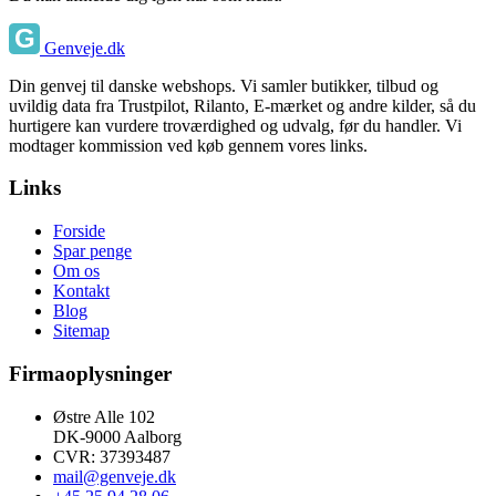
Genveje.dk
Din genvej til danske webshops. Vi samler butikker, tilbud og
uvildig data fra Trustpilot, Rilanto, E-mærket og andre kilder, så du
hurtigere kan vurdere troværdighed og udvalg, før du handler. Vi
modtager kommission ved køb gennem vores links.
Links
Forside
Spar penge
Om os
Kontakt
Blog
Sitemap
Firmaoplysninger
Østre Alle 102
DK-9000 Aalborg
CVR: 37393487
mail@genveje.dk