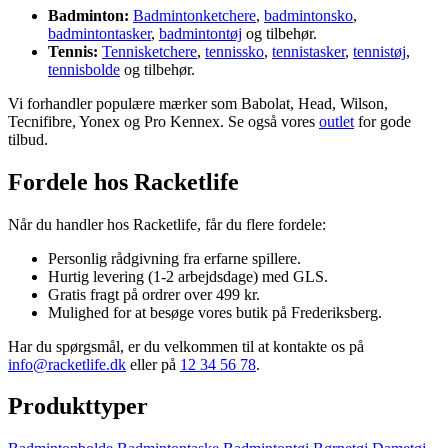
Badminton:
Badmintonketchere
,
badmintonsko
,
badmintontasker
,
badmintontøj
og tilbehør.
Tennis:
Tennisketchere
,
tennissko
,
tennistasker
,
tennistøj
,
tennisbolde
og tilbehør.
Vi forhandler populære mærker som Babolat, Head, Wilson,
Tecnifibre, Yonex og Pro Kennex. Se også vores
outlet
for gode
tilbud.
Fordele hos Racketlife
Når du handler hos Racketlife, får du flere fordele:
Personlig rådgivning fra erfarne spillere.
Hurtig levering (1-2 arbejdsdage) med GLS.
Gratis fragt på ordrer over 499 kr.
Mulighed for at besøge vores butik på Frederiksberg.
Har du spørgsmål, er du velkommen til at kontakte os på
info@racketlife.dk
eller på
12 34 56 78
.
Produkttyper