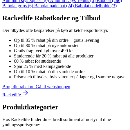
Autumn Days Squash
(0)
Autumn Days Tennis
(0)
Babolat
(246)
Babolat grips
(6)
Babolat padelbat
(24)
Babolat padelbolde
(3)
Racketlife Rabatkoder og Tilbud
Der tilbydes ofte besparelser på køb af ketchersportudstyr.
Op til 85 % rabat på din ordre + gratis levering
Op til 80 % rabat på nye ankomster
Gratis fragt ved køb over 499 kr.
Studerende får 20 % rabat på alle produkter
60 % rabat for studerende
Spar 25 % med kampagnekode
Op til 10 % rabat på din samlede ordre
Prismatch tilbydes, hvis varen er på lager og i samme udgave
Brug din rabat nu
Gå til webshoppen
Racketlife
Produktkategorier
Hos Racketlife finder du et bredt sortiment af udstyr til dine
yndlingssportsgrene: