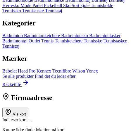
Badmintonbolde
Badmintontaske
Badmintontøj
Børnetøj
Dametøj
Herresko
Mode
Padel
Pickelball
Sko
Sort kjole
Tennisbolde
Tennissko
Tennistaske
Tennistøj
Kategorier
Badminton
Badmintonketchere
Badmintonsko
Badmintontasker
Badmintontøj
Outlet
Tennis
Tennisketchere
Tennissko
Tennistasker
Tennistøj
Mærker
Babolat
Head
Pro Kennex
Tecnifibre
Wilson
Yonex
Se alle produkter
Find det du leder efter
Racketlife
Firmaadresse
Vis kort
Indlæser kort…
Kunne ikke finde lokation på kort.