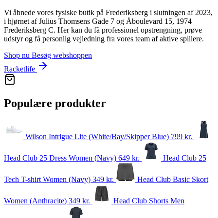
Vi åbnede vores fysiske butik på Frederiksberg i slutningen af 2023,
i hjørnet af Julius Thomsens Gade 7 og Åboulevard 15, 1974
Frederiksberg C. Her kan du få professionel opstrengning, prøve
udstyr og få personlig vejledning fra vores team af aktive spillere.
Shop nu
Besøg webshoppen
Racketlife
Populære produkter
Wilson Intrigue Lite (White/Bay/Skipper Blue)
799
kr.
Head Club 25 Dress Women (Navy)
649
kr.
Head Club 25
Tech T-shirt Women (Navy)
349
kr.
Head Club Basic Skort
Women (Anthracite)
349
kr.
Head Club Shorts Men