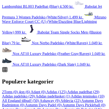
Lamborghini BL003 Padelbat (Blue)
4.500
kr.
Babolat Jet
Premura 3 Women Padelsko (White/Silver)
1.499
kr.
Mizuno
Wave Enforce Court CC (U) (White/Dazzling Blue/Lightning
Yellow)
999
kr.
Babolat Team Single Socks Men (Illusion
Blue)
79
kr.
Nox Nerbo Padelsko (White/Raven)
1.049
kr.
Nox AT10 Luxury Padelsko (Feather Gray/Raven)
1.049
kr.
Nox AT10 Luxury Padelsko (Dark Slate)
1.049
kr.
Populære kategorier
2Toms
(0)
4on
(6)
Adapt
(0)
Adidas
(125)
Adidas padelbat
(29)
Adidas padelsko
(29)
Adidas padeltasker
(1)
Adidas tennissko
(10)
All England tilbud!
(50)
Ashaway
(9)
Athlecia
(22)
Autumn Days
Badminton
(0)
Autumn Days Padel
(0)
Autumn Days Pickleball
(0)