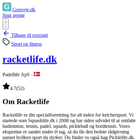
Genveje.dk
Spar penge
Tilbage til oversigt
Sport og fitness
racketlife.dk
Padellife ApS
·
4.7
(52)
Om Racketlife
Racketlife er din specialforretning for alt inden for ketchersport. Vi
startede som Squashlife.dk i 2008 og har siden udvidet til at omfatte
badminton, tennis, padel, squash, pickleball og bordtennis. Vores
ekspertise er samlet under ét tag, så du får den bedste rådgivning
uanset hvilken sport du dyrker. Du finder os også bag Picklelife.dk.