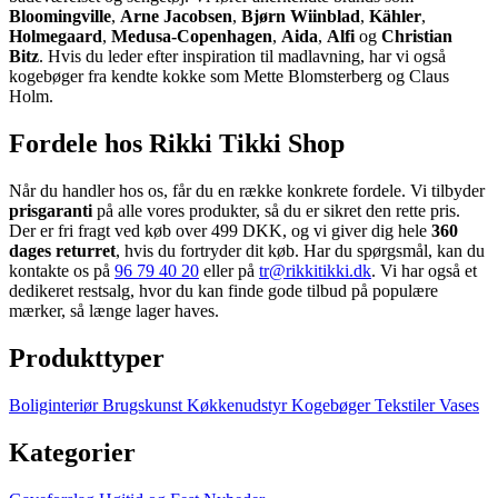
Bloomingville
,
Arne Jacobsen
,
Bjørn Wiinblad
,
Kähler
,
Holmegaard
,
Medusa-Copenhagen
,
Aida
,
Alfi
og
Christian
Bitz
. Hvis du leder efter inspiration til madlavning, har vi også
kogebøger fra kendte kokke som Mette Blomsterberg og Claus
Holm.
Fordele hos Rikki Tikki Shop
Når du handler hos os, får du en række konkrete fordele. Vi tilbyder
prisgaranti
på alle vores produkter, så du er sikret den rette pris.
Der er fri fragt ved køb over 499 DKK, og vi giver dig hele
360
dages returret
, hvis du fortryder dit køb. Har du spørgsmål, kan du
kontakte os på
96 79 40 20
eller på
tr@rikkitikki.dk
. Vi har også et
dedikeret restsalg, hvor du kan finde gode tilbud på populære
mærker, så længe lager haves.
Produkttyper
Boliginteriør
Brugskunst
Køkkenudstyr
Kogebøger
Tekstiler
Vases
Kategorier