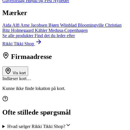
Gaveforslag
Højtid og Fest
Nyheder
Mærker
Aida
Alfi
Arne Jacobsen
Bjørn Wiinblad
Bloomingville
Christian
Bitz
Holmegaard
Kähler
Medusa-Copenhagen
Se alle produkter
Find det du leder efter
Rikki Tikki Shop
Firmaadresse
Vis kort
Indlæser kort…
Kunne ikke finde lokation på kort.
Ofte stillede spørgsmål
Hvad sælger Rikki Tikki Shop?