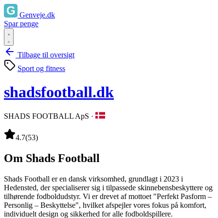
Genveje.dk
Spar penge
Tilbage til oversigt
Sport og fitness
shadsfootball.dk
SHADS FOOTBALL ApS
·
4.7
(53)
Om Shads Football
Shads Football er en dansk virksomhed, grundlagt i 2023 i
Hedensted, der specialiserer sig i tilpassede skinnebensbeskyttere og
tilhørende fodboldudstyr. Vi er drevet af mottoet "Perfekt Pasform –
Personlig – Beskyttelse", hvilket afspejler vores fokus på komfort,
individuelt design og sikkerhed for alle fodboldspillere.