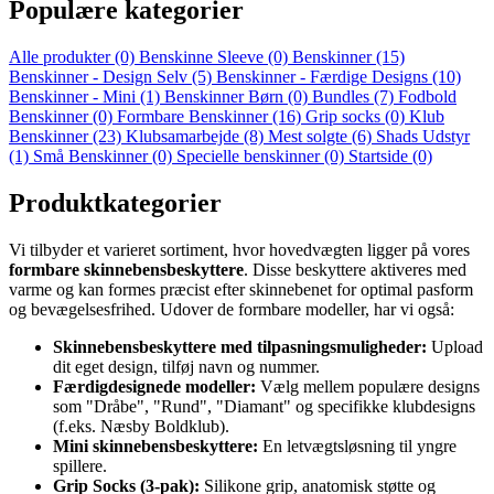
Populære kategorier
Alle produkter
(0)
Benskinne Sleeve
(0)
Benskinner
(15)
Benskinner - Design Selv
(5)
Benskinner - Færdige Designs
(10)
Benskinner - Mini
(1)
Benskinner Børn
(0)
Bundles
(7)
Fodbold
Benskinner
(0)
Formbare Benskinner
(16)
Grip socks
(0)
Klub
Benskinner
(23)
Klubsamarbejde
(8)
Mest solgte
(6)
Shads Udstyr
(1)
Små Benskinner
(0)
Specielle benskinner
(0)
Startside
(0)
Produktkategorier
Vi tilbyder et varieret sortiment, hvor hovedvægten ligger på vores
formbare skinnebensbeskyttere
. Disse beskyttere aktiveres med
varme og kan formes præcist efter skinnebenet for optimal pasform
og bevægelsesfrihed. Udover de formbare modeller, har vi også:
Skinnebensbeskyttere med tilpasningsmuligheder:
Upload
dit eget design, tilføj navn og nummer.
Færdigdesignede modeller:
Vælg mellem populære designs
som "Dråbe", "Rund", "Diamant" og specifikke klubdesigns
(f.eks. Næsby Boldklub).
Mini skinnebensbeskyttere:
En letvægtsløsning til yngre
spillere.
Grip Socks (3-pak):
Silikone grip, anatomisk støtte og