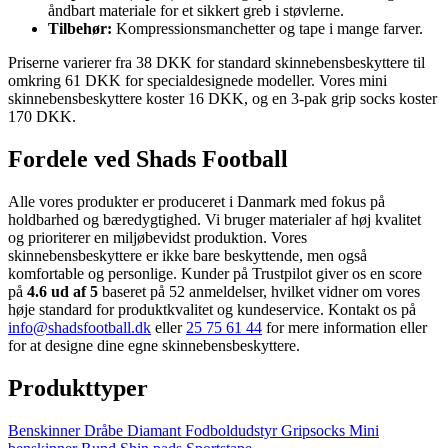
åndbart materiale for et sikkert greb i støvlerne.
Tilbehør:
Kompressionsmanchetter og tape i mange farver.
Priserne varierer fra 38 DKK for standard skinnebensbeskyttere til
omkring 61 DKK for specialdesignede modeller. Vores mini
skinnebensbeskyttere koster 16 DKK, og en 3-pak grip socks koster
170 DKK.
Fordele ved Shads Football
Alle vores produkter er produceret i Danmark med fokus på
holdbarhed og bæredygtighed. Vi bruger materialer af høj kvalitet
og prioriterer en miljøbevidst produktion. Vores
skinnebensbeskyttere er ikke bare beskyttende, men også
komfortable og personlige. Kunder på Trustpilot giver os en score
på
4.6 ud af 5
baseret på 52 anmeldelser, hvilket vidner om vores
høje standard for produktkvalitet og kundeservice. Kontakt os på
info@shadsfootball.dk
eller
25 75 61 44
for mere information eller
for at designe dine egne skinnebensbeskyttere.
Produkttyper
Benskinner
Dråbe
Diamant
Fodboldudstyr
Gripsocks
Mini