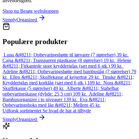
anvendelighed.
Shop nu
Besøg webshoppen
SimplyOrganized
Populære produkter
Luna &#8211; Opbevaringsbøtte til tørvarer (7 størrelser)
39
kr.
Cajsa &#8211; Transparent plastkasse (8 størrelser)
19
kr.
Helene
&#8211; Firkantede store krydderiglas (sæt med 6 stk.)
99
kr.
Adeline &#8211; Opbevaringsbøtte med bambuslåg (7 størrelser)
79
kr.
Ellen &#8211; Skuffekasse af kejsertræ
29
kr.
Tinuke &#8211;
Krydderiglas med korklåg (sæt med 6 stk.)
109
kr.
Nora &#8211;
Skuffekasse (5 størrelser)
49
kr.
Alberte &#8211; Stabelbar
opbevaringskasse (dybde: 25,5 cm)
109
kr.
Adeline &#8211;
Bambusorganizer i to niveauer
139
kr.
Eva &#8211;
Opbevaringsboks med låg &#8211; Mellem
45
kr.
Udforsk sortimentet
Se hvad de har at tilbyde
SimplyOrganized