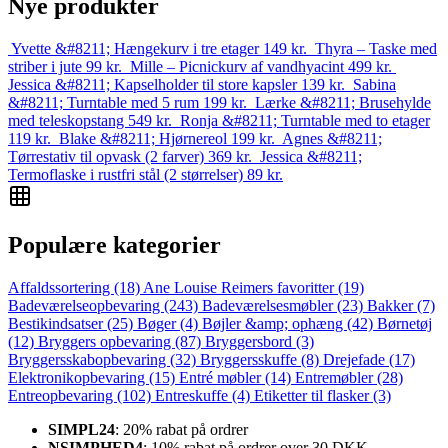
Nye produkter
Yvette &#8211; Hængekurv i tre etager
149
kr.
Thyra – Taske med
striber i jute
99
kr.
Mille – Picnickurv af vandhyacint
499
kr.
Jessica &#8211; Kapselholder til store kapsler
139
kr.
Sabina
&#8211; Turntable med 5 rum
199
kr.
Lærke &#8211; Brusehylde
med teleskopstang
549
kr.
Ronja &#8211; Turntable med to etager
119
kr.
Blake &#8211; Hjørnereol
199
kr.
Agnes &#8211;
Tørrestativ til opvask (2 farver)
369
kr.
Jessica &#8211;
Termoflaske i rustfri stål (2 størrelser)
89
kr.
Populære kategorier
Affaldssortering
(18)
Ane Louise Reimers favoritter
(19)
Badeværelseopbevaring
(243)
Badeværelsesmøbler
(23)
Bakker
(7)
Bestikindsatser
(25)
Bøger
(4)
Bøjler &amp; ophæng
(42)
Børnetøj
(12)
Bryggers opbevaring
(87)
Bryggersbord
(3)
Bryggersskabopbevaring
(32)
Bryggersskuffe
(8)
Drejefade
(17)
Elektronikopbevaring
(15)
Entré møbler
(14)
Entremøbler
(28)
Entreopbevaring
(102)
Entreskuffe
(4)
Etiketter til flasker
(3)
SIMPL24
: 20% rabat på ordrer
NSIMPHED4
: 10% rabat på ordrer over 30 DKK