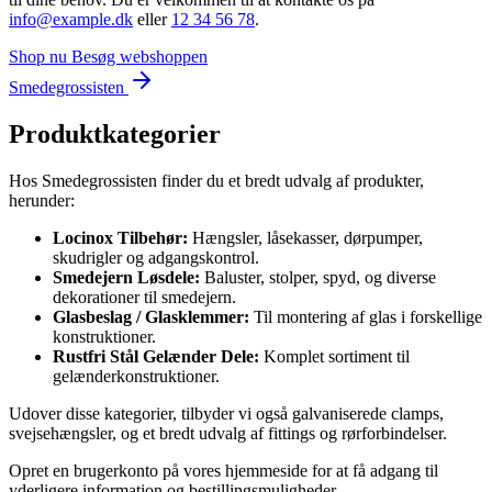
info@example.dk
eller
12 34 56 78
.
Shop nu
Besøg webshoppen
Smedegrossisten
Produktkategorier
Hos Smedegrossisten finder du et bredt udvalg af produkter,
herunder:
Locinox Tilbehør:
Hængsler, låsekasser, dørpumper,
skudrigler og adgangskontrol.
Smedejern Løsdele:
Baluster, stolper, spyd, og diverse
dekorationer til smedejern.
Glasbeslag / Glasklemmer:
Til montering af glas i forskellige
konstruktioner.
Rustfri Stål Gelænder Dele:
Komplet sortiment til
gelænderkonstruktioner.
Udover disse kategorier, tilbyder vi også galvaniserede clamps,
svejsehængsler, og et bredt udvalg af fittings og rørforbindelser.
Opret en brugerkonto på vores hjemmeside for at få adgang til
yderligere information og bestillingsmuligheder.