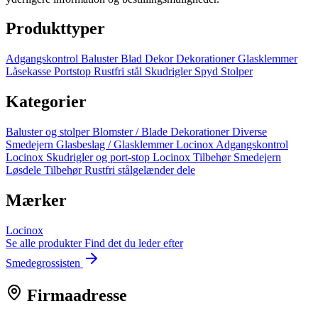
Produkttyper
Adgangskontrol
Baluster
Blad
Dekor
Dekorationer
Glasklemmer
Låsekasse
Portstop
Rustfri stål
Skudrigler
Spyd
Stolper
Kategorier
Baluster og stolper
Blomster / Blade
Dekorationer
Diverse
Smedejern
Glasbeslag / Glasklemmer
Locinox Adgangskontrol
Locinox Skudrigler og port-stop
Locinox Tilbehør
Smedejern
Løsdele
Tilbehør
Rustfri stålgelænder dele
Mærker
Locinox
Se alle produkter
Find det du leder efter
Smedegrossisten
Firmaadresse