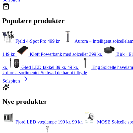
Populære produkter
Fjeld 4-Spot Pro
499
kr.
Aurora – Intelligent solcellel
149
kr.
Kløft Powerbank med solceller
399
kr.
Birk - E
kr.
Glød LED fakkel
89 kr.
49
kr.
Eng Solcelle havela
Udforsk sortimentet
Se hvad de har at tilbyde
Solspiren
Nye produkter
Fjord LED væglampe
199 kr.
99
kr.
MOSE Solcelle sp