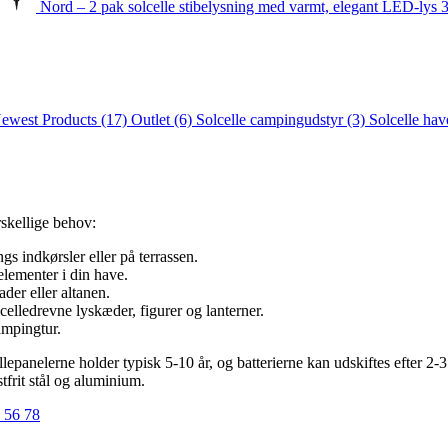
Nord – 2 pak solcelle stibelysning med varmt, elegant LED-lys
3
ewest Products
(17)
Outlet
(6)
Solcelle campingudstyr
(3)
Solcelle ha
rskellige behov:
gs indkørsler eller på terrassen.
 elementer i din have.
der eller altanen.
celledrevne lyskæder, figurer og lanterner.
ampingtur.
panelerne holder typisk 5-10 år, og batterierne kan udskiftes efter 2-3 å
frit stål og aluminium.
 56 78