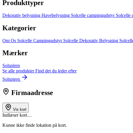
Produkttyper
Dekorativ belysning
Havebelysning
Solcelle campingudstyr
Solcelle
Kategorier
Om Os
Solcelle Campingudstyr
Solcelle Dekorativ Belysning
Solcel
Mærker
Solspiren
Se alle produkter
Find det du leder efter
Solspiren
Firmaadresse
Vis kort
Indlæser kort…
Kunne ikke finde lokation på kort.