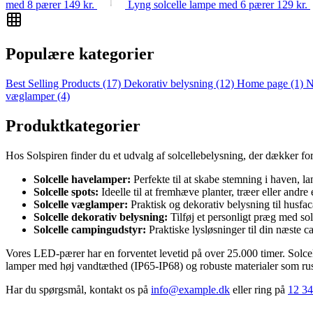
med 8 pærer
149
kr.
Lyng solcelle lampe med 6 pærer
129
kr.
Populære kategorier
Best Selling Products
(17)
Dekorativ belysning
(12)
Home page
(1)
N
væglamper
(4)
Produktkategorier
Hos Solspiren finder du et udvalg af solcellebelysning, der dækker fo
Solcelle havelamper:
Perfekte til at skabe stemning i haven, lan
Solcelle spots:
Ideelle til at fremhæve planter, træer eller andre
Solcelle væglamper:
Praktisk og dekorativ belysning til husfaca
Solcelle dekorativ belysning:
Tilføj et personligt præg med sol
Solcelle campingudstyr:
Praktiske lysløsninger til din næste c
Vores LED-pærer har en forventet levetid på over 25.000 timer. Solcelle
lamper med høj vandtæthed (IP65-IP68) og robuste materialer som rust
Har du spørgsmål, kontakt os på
info@example.dk
eller ring på
12 34