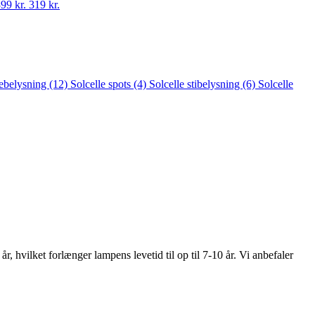
99 kr.
319
kr.
vebelysning
(12)
Solcelle spots
(4)
Solcelle stibelysning
(6)
Solcelle
r, hvilket forlænger lampens levetid til op til 7-10 år. Vi anbefaler