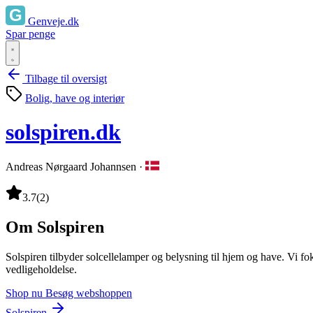
Genveje.dk
Spar penge
Tilbage til oversigt
Bolig, have og interiør
solspiren.dk
Andreas Nørgaard Johannsen
·
3.7
(2)
Om Solspiren
Solspiren tilbyder solcellelamper og belysning til hjem og have. Vi fo
vedligeholdelse.
Shop nu
Besøg webshoppen
Solspiren