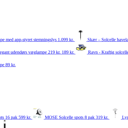
ampe med app-styret stemningslys
1.099
kr.
Skær – Solcelle havel
legant udendørs væglampe
219 kr.
189
kr.
Ravn - Kraftig solcel
mpe
89
kr.
ots 16 pak
599
kr.
MOSE Solcelle spots 8 pak
319
kr.
Lyn