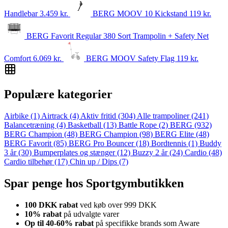
Handlebar
3.459
kr.
BERG MOOV 10 Kickstand
119
kr.
BERG Favorit Regular 380 Sort Trampolin + Safety Net
Comfort
6.069
kr.
BERG MOOV Safety Flag
119
kr.
Populære kategorier
Airbike
(1)
Airtrack
(4)
Aktiv fritid
(304)
Alle trampoliner
(241)
Balancetræning
(4)
Basketball
(13)
Battle Rope
(2)
BERG
(932)
BERG Champion
(48)
BERG Champion
(98)
BERG Elite
(48)
BERG Favorit
(85)
BERG Pro Bouncer
(18)
Bordtennis
(1)
Buddy
3 år
(30)
Bumperplates og stænger
(12)
Buzzy 2 år
(24)
Cardio
(48)
Cardio tilbehør
(17)
Chin up / Dips
(7)
Spar penge hos Sportgymbutikken
100 DKK rabat
ved køb over 999 DKK
10% rabat
på udvalgte varer
Op til 40-60% rabat
på specifikke brands som Aware