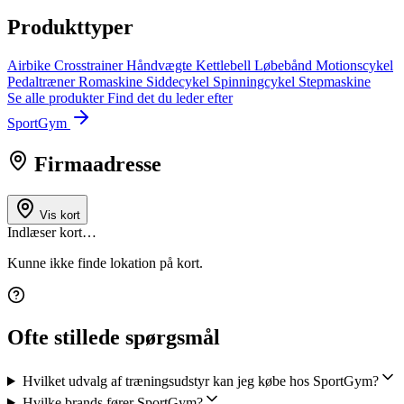
Produkttyper
Airbike
Crosstrainer
Håndvægte
Kettlebell
Løbebånd
Motionscykel
Pedaltræner
Romaskine
Siddecykel
Spinningcykel
Stepmaskine
Se alle produkter
Find det du leder efter
SportGym
Firmaadresse
Vis kort
Indlæser kort…
Kunne ikke finde lokation på kort.
Ofte stillede spørgsmål
Hvilket udvalg af træningsudstyr kan jeg købe hos SportGym?
Hvilke brands fører SportGym?