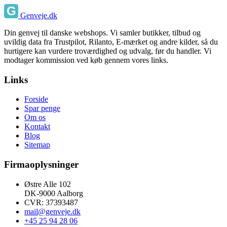
Genveje.dk
Din genvej til danske webshops. Vi samler butikker, tilbud og
uvildig data fra Trustpilot, Rilanto, E-mærket og andre kilder, så du
hurtigere kan vurdere troværdighed og udvalg, før du handler. Vi
modtager kommission ved køb gennem vores links.
Links
Forside
Spar penge
Om os
Kontakt
Blog
Sitemap
Firmaoplysninger
Østre Alle 102
DK-9000 Aalborg
CVR: 37393487
mail@genveje.dk
+45 25 94 28 06