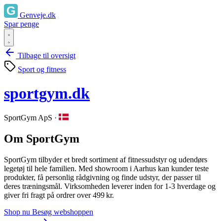
Genveje.dk
Spar penge
Tilbage til oversigt
Sport og fitness
sportgym.dk
SportGym ApS
·
Om SportGym
SportGym tilbyder et bredt sortiment af fitnessudstyr og udendørs
legetøj til hele familien. Med showroom i Aarhus kan kunder teste
produkter, få personlig rådgivning og finde udstyr, der passer til
deres træningsmål. Virksomheden leverer inden for 1‑3 hverdage og
giver fri fragt på ordrer over 499 kr.
Shop nu
Besøg webshoppen