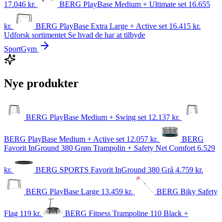
17.046
kr.
BERG PlayBase Medium + Ultimate set
16.655
kr.
BERG PlayBase Extra Large + Active set
16.415
kr.
Udforsk sortimentet
Se hvad de har at tilbyde
SportGym
Nye produkter
BERG PlayBase Medium + Swing set
12.137
kr.
BERG PlayBase Medium + Active set
12.057
kr.
BERG
Favorit InGround 380 Grøn Trampolin + Safety Net Comfort
6.529
kr.
BERG SPORTS Favorit InGround 380 Grå
4.759
kr.
BERG PlayBase Large
13.459
kr.
BERG Biky Safety
Flag
119
kr.
BERG Fitness Trampoline 110 Black +