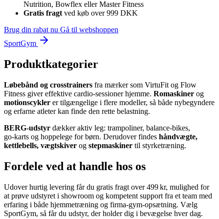
Nutrition, Bowflex eller Master Fitness
Gratis fragt
ved køb over 999 DKK
Brug din rabat nu
Gå til webshoppen
SportGym
Produktkategorier
Løbebånd og crosstrainers
fra mærker som VirtuFit og Flow
Fitness giver effektive cardio‑sessioner hjemme.
Romaskiner
og
motionscykler
er tilgængelige i flere modeller, så både nybegyndere
og erfarne atleter kan finde den rette belastning.
BERG‑udstyr
dækker aktiv leg: trampoliner, balance‑bikes,
go‑karts og hoppelege for børn. Derudover findes
håndvægte,
kettlebells, vægtskiver
og
stepmaskiner
til styrketræning.
Fordele ved at handle hos os
Udover hurtig levering får du gratis fragt over 499 kr, mulighed for
at prøve udstyret i showroom og kompetent support fra et team med
erfaring i både hjemmetræning og firma‑gym‑opsætning. Vælg
SportGym, så får du udstyr, der holder dig i bevægelse hver dag.