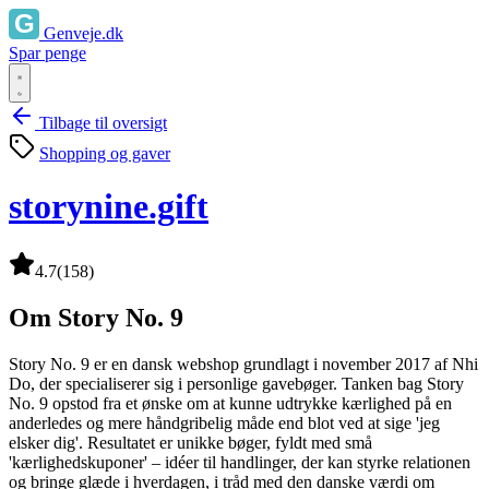
Genveje.dk
Spar penge
Tilbage til oversigt
Shopping og gaver
storynine.gift
4.7
(158)
Om Story No. 9
Story No. 9 er en dansk webshop grundlagt i november 2017 af Nhi
Do, der specialiserer sig i personlige gavebøger. Tanken bag Story
No. 9 opstod fra et ønske om at kunne udtrykke kærlighed på en
anderledes og mere håndgribelig måde end blot ved at sige 'jeg
elsker dig'. Resultatet er unikke bøger, fyldt med små
'kærlighedskuponer' – idéer til handlinger, der kan styrke relationen
og bringe glæde i hverdagen, i tråd med den danske værdi om