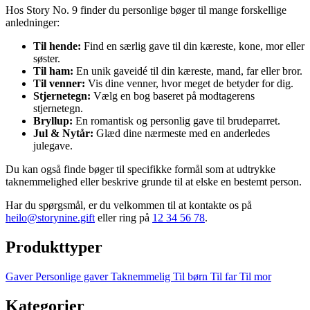
Hos Story No. 9 finder du personlige bøger til mange forskellige
anledninger:
Til hende:
Find en særlig gave til din kæreste, kone, mor eller
søster.
Til ham:
En unik gaveidé til din kæreste, mand, far eller bror.
Til venner:
Vis dine venner, hvor meget de betyder for dig.
Stjernetegn:
Vælg en bog baseret på modtagerens
stjernetegn.
Bryllup:
En romantisk og personlig gave til brudeparret.
Jul & Nytår:
Glæd dine nærmeste med en anderledes
julegave.
Du kan også finde bøger til specifikke formål som at udtrykke
taknemmelighed eller beskrive grunde til at elske en bestemt person.
Har du spørgsmål, er du velkommen til at kontakte os på
heilo@storynine.gift
eller ring på
12 34 56 78
.
Produkttyper
Gaver
Personlige gaver
Taknemmelig
Til børn
Til far
Til mor
Kategorier