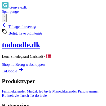
Genveje.dk
Spar penge
Tilbage til oversigt
Bolig, have og interiør
todoodle.dk
Lena Smedegaard Carlstedt
·
Shop nu
Besøg webshoppen
ToDoodle
Produkttyper
Familiekalender
Magisk led tavle
Månedskalender
Pictogrammer
Rutinetavle
Tusch
To-do tavle
Kategorier