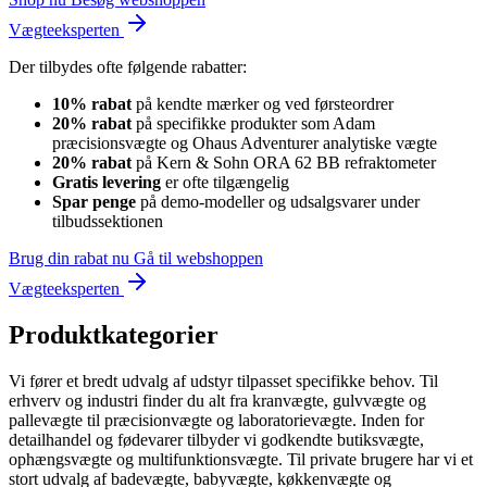
Vægteeksperten
Der tilbydes ofte følgende rabatter:
10% rabat
på kendte mærker og ved førsteordrer
20% rabat
på specifikke produkter som Adam
præcisionsvægte og Ohaus Adventurer analytiske vægte
20% rabat
på Kern & Sohn ORA 62 BB refraktometer
Gratis levering
er ofte tilgængelig
Spar penge
på demo-modeller og udsalgsvarer under
tilbudssektionen
Brug din rabat nu
Gå til webshoppen
Vægteeksperten
Produktkategorier
Vi fører et bredt udvalg af udstyr tilpasset specifikke behov. Til
erhverv og industri finder du alt fra kranvægte, gulvvægte og
pallevægte til præcisionvægte og laboratorievægte. Inden for
detailhandel og fødevarer tilbyder vi godkendte butiksvægte,
ophængsvægte og multifunktionsvægte. Til private brugere har vi et
stort udvalg af badevægte, babyvægte, køkkenvægte og