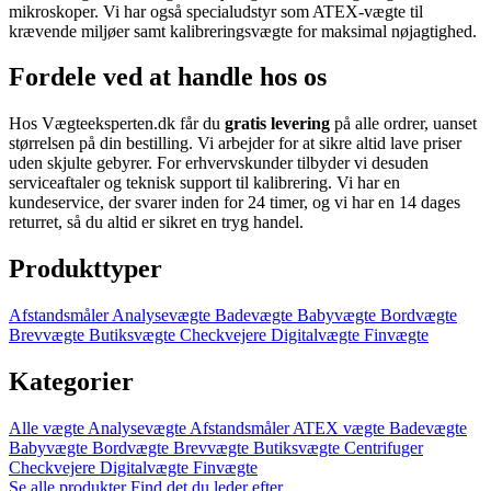
mikroskoper. Vi har også specialudstyr som ATEX-vægte til
krævende miljøer samt kalibreringsvægte for maksimal nøjagtighed.
Fordele ved at handle hos os
Hos Vægteeksperten.dk får du
gratis levering
på alle ordrer, uanset
størrelsen på din bestilling. Vi arbejder for at sikre altid lave priser
uden skjulte gebyrer. For erhvervskunder tilbyder vi desuden
serviceaftaler og teknisk support til kalibrering. Vi har en
kundeservice, der svarer inden for 24 timer, og vi har en 14 dages
returret, så du altid er sikret en tryg handel.
Produkttyper
Afstandsmåler
Analysevægte
Badevægte
Babyvægte
Bordvægte
Brevvægte
Butiksvægte
Checkvejere
Digitalvægte
Finvægte
Kategorier
Alle vægte
Analysevægte
Afstandsmåler
ATEX vægte
Badevægte
Babyvægte
Bordvægte
Brevvægte
Butiksvægte
Centrifuger
Checkvejere
Digitalvægte
Finvægte
Se alle produkter
Find det du leder efter