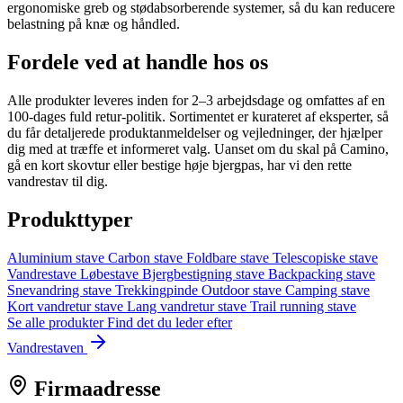
ergonomiske greb og stødabsorberende systemer, så du kan reducere
belastning på knæ og håndled.
Fordele ved at handle hos os
Alle produkter leveres inden for 2–3 arbejdsdage og omfattes af en
100‑dages fuld retur‑politik. Sortimentet er kurateret af eksperter, så
du får detaljerede produktanmeldelser og vejledninger, der hjælper
dig med at træffe et informeret valg. Uanset om du skal på Camino,
gå en kort skovtur eller bestige høje bjergpas, har vi den rette
vandrestav til dig.
Produkttyper
Aluminium stave
Carbon stave
Foldbare stave
Telescopiske stave
Vandrestave
Løbestave
Bjergbestigning stave
Backpacking stave
Snevandring stave
Trekkingpinde
Outdoor stave
Camping stave
Kort vandretur stave
Lang vandretur stave
Trail running stave
Se alle produkter
Find det du leder efter
Vandrestaven
Firmaadresse