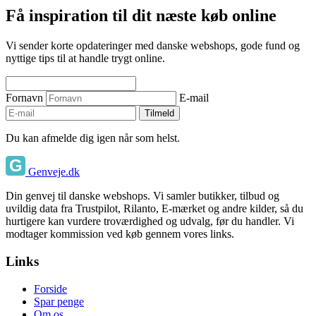
Få inspiration til dit næste køb online
Vi sender korte opdateringer med danske webshops, gode fund og
nyttige tips til at handle trygt online.
Fornavn
E-mail
Tilmeld
Du kan afmelde dig igen når som helst.
Genveje.dk
Din genvej til danske webshops. Vi samler butikker, tilbud og
uvildig data fra Trustpilot, Rilanto, E-mærket og andre kilder, så du
hurtigere kan vurdere troværdighed og udvalg, før du handler. Vi
modtager kommission ved køb gennem vores links.
Links
Forside
Spar penge
Om os