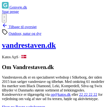
Genveje.dk
Spar penge
Tilbage til oversigt
Outdoor, natur og dyr
vandrestaven.dk
Katos ApS
·
Om Vandrestaven.dk
Vandrestaven.dk er en specialiseret webshop i Silkeborg, der siden
2015 kun sælger vandrestave og tilbehør. Med omkring 61 modeller
fra mærker som Black Diamond, Leki, Komperdell, Silva og Swix
tilbyder vi Danmarks største sortiment af trekkingpoles.
Kundeservice er tilgængelig via
op@katos.dk
eller
22 22 22 22
for
vejledning om valg af stav ud fra terræn, højde og aktivitetstype.
Shop nu
Besøg webshoppen