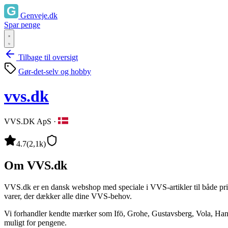
Genveje.dk
Spar penge
Tilbage til oversigt
Gør-det-selv og hobby
vvs.dk
VVS.DK ApS
·
4.7
(2,1k)
Om VVS.dk
VVS.dk er en dansk webshop med speciale i VVS-artikler til både priv
varer, der dækker alle dine VVS-behov.
Vi forhandler kendte mærker som Ifö, Grohe, Gustavsberg, Vola, Hansg
muligt for pengene.