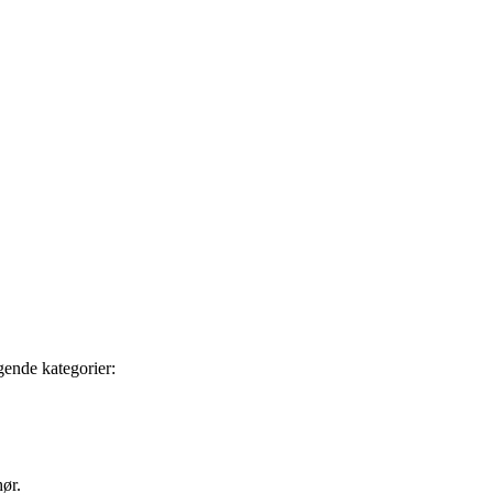
gende kategorier:
ør.