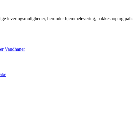
kellige leveringsmuligheder, herunder hjemmelevering, pakkeshop og pall
mer
Vandhaner
kabe