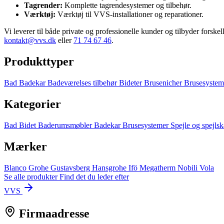
Tagrender:
Komplette tagrendesystemer og tilbehør.
Værktøj:
Værktøj til VVS-installationer og reparationer.
Vi leverer til både private og professionelle kunder og tilbyder fors
kontakt@vvs.dk
eller
71 74 67 46
.
Produkttyper
Bad
Badekar
Badeværelses tilbehør
Bideter
Brusenicher
Brusesyste
Kategorier
Bad
Bidet
Baderumsmøbler
Badekar
Brusesystemer
Spejle og spejls
Mærker
Blanco
Grohe
Gustavsberg
Hansgrohe
Ifö
Megatherm
Nobili
Vola
Se alle produkter
Find det du leder efter
VVS
Firmaadresse