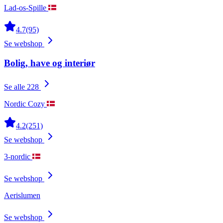
Lad-os-Spille
4.7
(95)
Se webshop
Bolig, have og interiør
Se alle 228
Nordic Cozy
4.2
(251)
Se webshop
3-nordic
Se webshop
Aerislumen
Se webshop