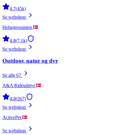
4.7
(45k)
Se webshop
Helsegrossisten
4.8
(7,1k)
Se webshop
Outdoor, natur og dyr
Se alle 67
A&A Rideudstyr
4.8
(267)
Se webshop
ActivePet
Se webshop