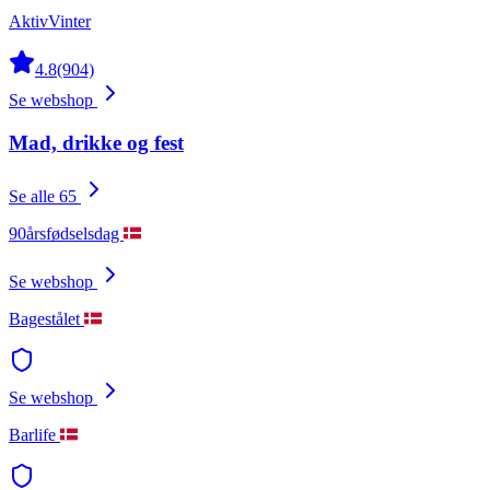
AktivVinter
4.8
(904)
Se webshop
Mad, drikke og fest
Se alle 65
90årsfødselsdag
Se webshop
Bagestålet
Se webshop
Barlife