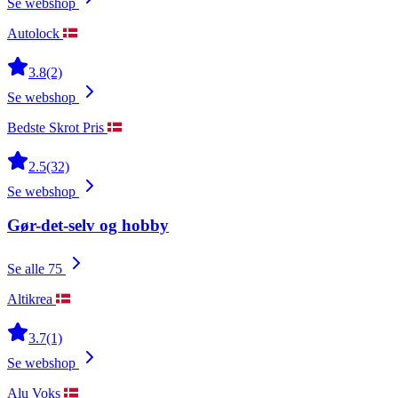
Se webshop
Autolock
3.8
(2)
Se webshop
Bedste Skrot Pris
2.5
(32)
Se webshop
Gør-det-selv og hobby
Se alle 75
Altikrea
3.7
(1)
Se webshop
Alu Voks