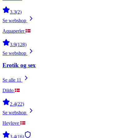
3.3
(2)
Se webshop
Aquaperler
3.9
(128)
Se webshop
Erotik og sex
Se alle 11
Dildo
2.4
(22)
Se webshop
Heylove
3.4
(16)