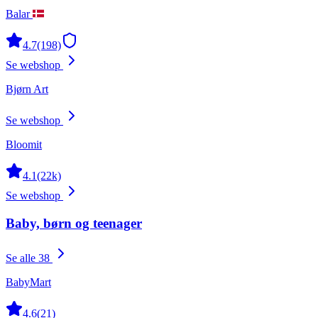
Balar
4.7
(198)
Se webshop
Bjørn Art
Se webshop
Bloomit
4.1
(22k)
Se webshop
Baby, børn og teenager
Se alle 38
BabyMart
4.6
(21)