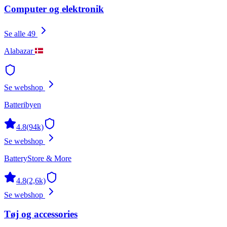
Computer og elektronik
Se alle 49
Alabazar
Se webshop
Batteribyen
4.8
(94k)
Se webshop
BatteryStore & More
4.8
(2,6k)
Se webshop
Tøj og accessories