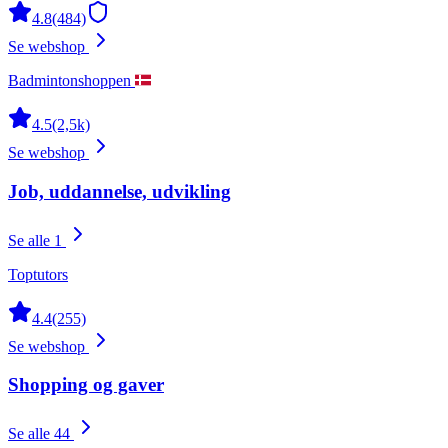
4.8
(484)
Se webshop
Badmintonshoppen
4.5
(2,5k)
Se webshop
Job, uddannelse, udvikling
Se alle 1
Toptutors
4.4
(255)
Se webshop
Shopping og gaver
Se alle 44