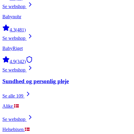
Se webshop
Babynohr
4.3
(481)
Se webshop
BabyRiget
4.9
(342)
Se webshop
Sundhed og personlig pleje
Se alle 109
Alike
Se webshop
Helsebixen