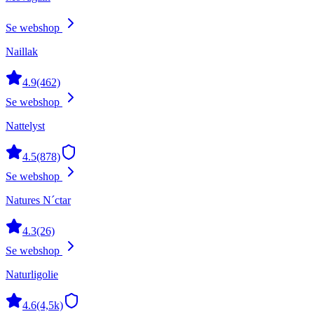
Se webshop
Naillak
4.9
(462)
Se webshop
Nattelyst
4.5
(878)
Se webshop
Natures N´ctar
4.3
(26)
Se webshop
Naturligolie
4.6
(4,5k)