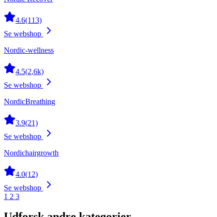
4.6
(113)
Se webshop
Nordic-wellness
4.5
(2,6k)
Se webshop
NordicBreathing
3.9
(21)
Se webshop
Nordichairgrowth
4.0
(12)
Se webshop
1
2
3
Udforsk andre kategorier