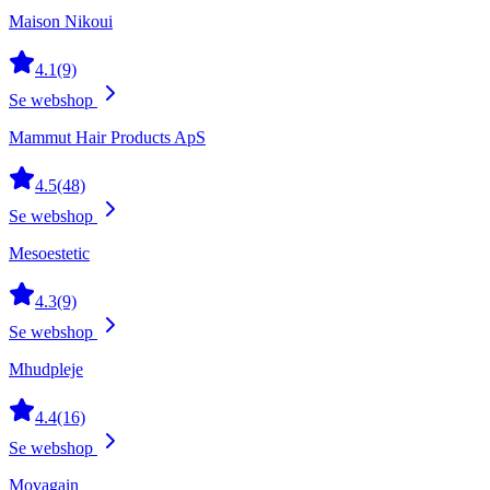
Maison Nikoui
4.1
(9)
Se webshop
Mammut Hair Products ApS
4.5
(48)
Se webshop
Mesoestetic
4.3
(9)
Se webshop
Mhudpleje
4.4
(16)
Se webshop
Movagain