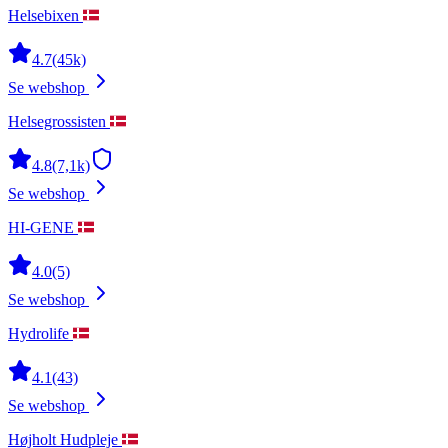
Helsebixen
4.7
(45k)
Se webshop
Helsegrossisten
4.8
(7,1k)
Se webshop
HI-GENE
4.0
(5)
Se webshop
Hydrolife
4.1
(43)
Se webshop
Højholt Hudpleje