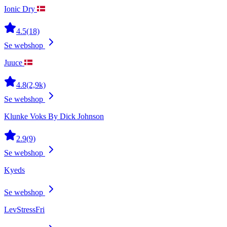
Ionic Dry
4.5
(18)
Se webshop
Juuce
4.8
(2,9k)
Se webshop
Klunke Voks By Dick Johnson
2.9
(9)
Se webshop
Kyeds
Se webshop
LevStressFri