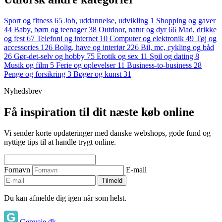
Sport og fitness
65
Job, uddannelse, udvikling
1
Shopping og gaver
44
Baby, børn og teenager
38
Outdoor, natur og dyr
66
Mad, drikke
og fest
67
Telefoni og internet
10
Computer og elektronik
49
Tøj og
accessories
126
Bolig, have og interiør
226
Bil, mc, cykling og båd
26
Gør-det-selv og hobby
75
Erotik og sex
11
Spil og dating
8
Musik og film
5
Ferie og oplevelser
11
Business-to-business
28
Penge og forsikring
3
Bøger og kunst
31
Nyhedsbrev
Få inspiration til dit næste køb online
Vi sender korte opdateringer med danske webshops, gode fund og
nyttige tips til at handle trygt online.
Fornavn
E-mail
Tilmeld
Du kan afmelde dig igen når som helst.
Genveje.dk