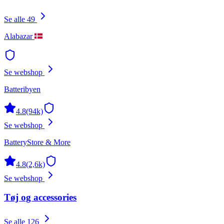
Se alle 49
Alabazar
Se webshop
Batteribyen
4.8
(94k)
Se webshop
BatteryStore & More
4.8
(2,6k)
Se webshop
Tøj og accessories
Se alle 126