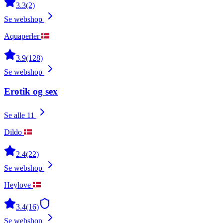
3.3
(2)
Se webshop
Aquaperler
3.9
(128)
Se webshop
Erotik og sex
Se alle 11
Dildo
2.4
(22)
Se webshop
Heylove
3.4
(16)
Se webshop