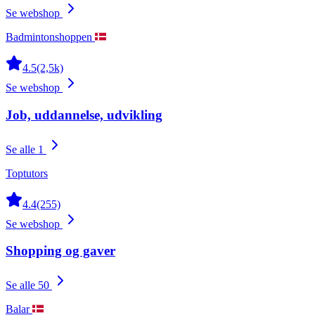
Se webshop
Badmintonshoppen
4.5
(2,5k)
Se webshop
Job, uddannelse, udvikling
Se alle 1
Toptutors
4.4
(255)
Se webshop
Shopping og gaver
Se alle 50
Balar