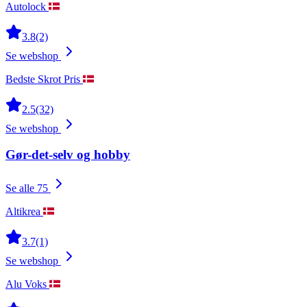
Autolock
3.8
(2)
Se webshop
Bedste Skrot Pris
2.5
(32)
Se webshop
Gør-det-selv og hobby
Se alle 75
Altikrea
3.7
(1)
Se webshop
Alu Voks