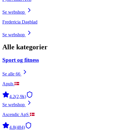
Se webshop
Fredericia Dagblad
Se webshop
Alle kategorier
Sport og fitness
Se alle 66
Apuls
4.2
(2,9k)
Se webshop
Ascendic ApS
4.8
(484)