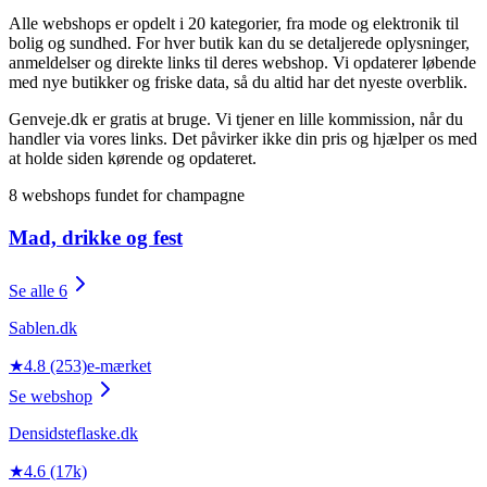
Alle webshops er opdelt i 20 kategorier, fra mode og elektronik til
bolig og sundhed. For hver butik kan du se detaljerede oplysninger,
anmeldelser og direkte links til deres webshop. Vi opdaterer løbende
med nye butikker og friske data, så du altid har det nyeste overblik.
Genveje.dk er gratis at bruge. Vi tjener en lille kommission, når du
handler via vores links. Det påvirker ikke din pris og hjælper os med
at holde siden kørende og opdateret.
8 webshops fundet for champagne
Mad, drikke og fest
Se alle 6
Sablen.dk
★
4.8
(253)
e‑mærket
Se webshop
Densidsteflaske.dk
★
4.6
(17k)