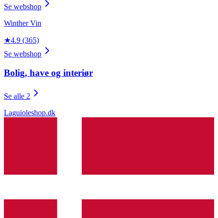
Se webshop
Winther Vin
★
4.9
(365)
Se webshop
Bolig, have og interiør
Se alle 2
Laguioleshop.dk