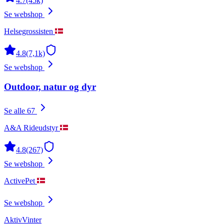
4.7
(45k)
Se webshop
Helsegrossisten
4.8
(7,1k)
Se webshop
Outdoor, natur og dyr
Se alle 67
A&A Rideudstyr
4.8
(267)
Se webshop
ActivePet
Se webshop
AktivVinter