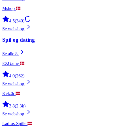
Mshop
4.5
(340)
Se webshop
Spil og dating
Se alle 8
EZGame
4.0
(262)
Se webshop
Kelz0r
3.8
(2,3k)
Se webshop
Lad-os-Spille