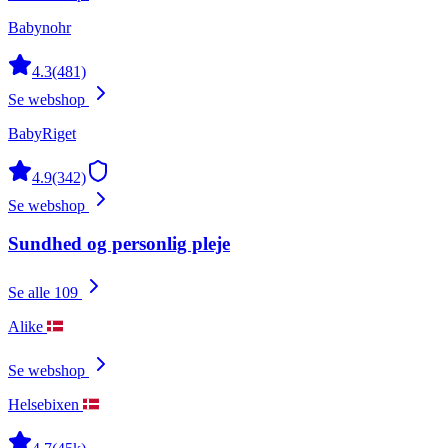
Babynohr
4.3
(481)
Se webshop
BabyRiget
4.9
(342)
Se webshop
Sundhed og personlig pleje
Se alle 109
Alike
Se webshop
Helsebixen