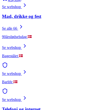
Se webshop
Mad, drikke og fest
Se alle 66
90årsfødselsdag
Se webshop
Bagestålet
Se webshop
Barlife
Se webshop
Telefoni og internet