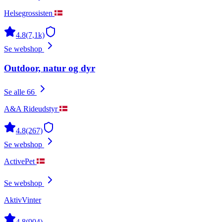
Helsegrossisten
4.8
(7,1k)
Se webshop
Outdoor, natur og dyr
Se alle 66
A&A Rideudstyr
4.8
(267)
Se webshop
ActivePet
Se webshop
AktivVinter
4.8
(904)