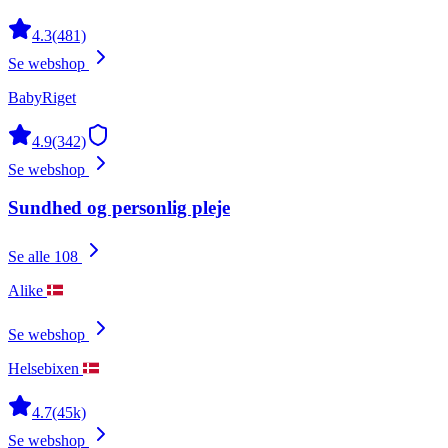
4.3
(481)
Se webshop
BabyRiget
4.9
(342)
Se webshop
Sundhed og personlig pleje
Se alle 108
Alike
Se webshop
Helsebixen
4.7
(45k)
Se webshop