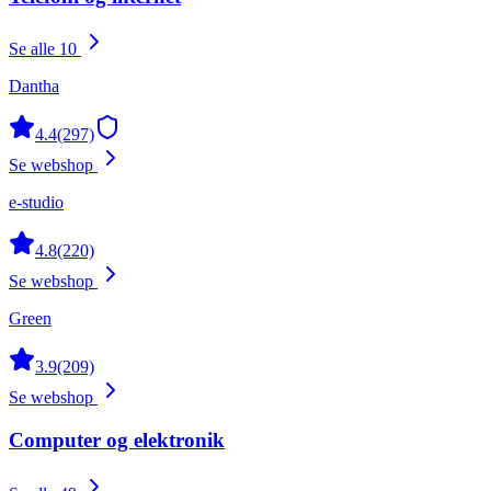
Se alle 10
Dantha
4.4
(297)
Se webshop
e-studio
4.8
(220)
Se webshop
Green
3.9
(209)
Se webshop
Computer og elektronik