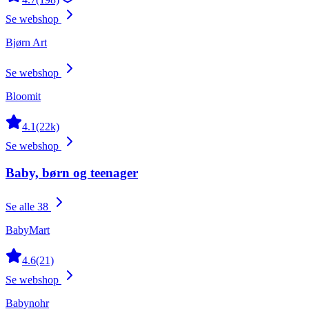
Se webshop
Bjørn Art
Se webshop
Bloomit
4.1
(22k)
Se webshop
Baby, børn og teenager
Se alle 38
BabyMart
4.6
(21)
Se webshop
Babynohr