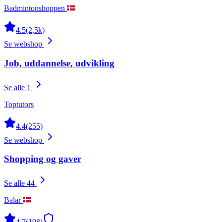
Badmintonshoppen
4.5
(2,5k)
Se webshop
Job, uddannelse, udvikling
Se alle 1
Toptutors
4.4
(255)
Se webshop
Shopping og gaver
Se alle 44
Balar
4.7
(198)