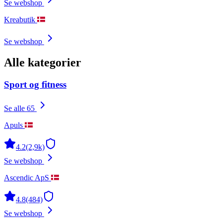
Se webshop
Kreabutik
Se webshop
Alle kategorier
Sport og fitness
Se alle 65
Apuls
4.2
(2,9k)
Se webshop
Ascendic ApS
4.8
(484)
Se webshop