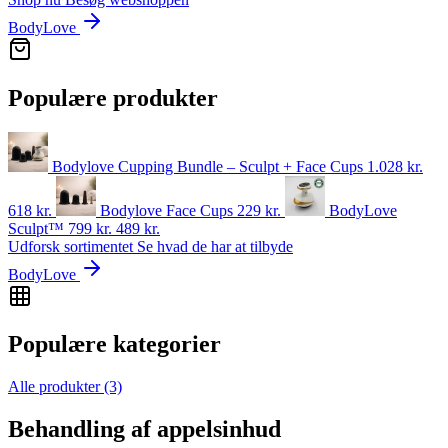
BodyLove
Populære produkter
Bodylove Cupping Bundle – Sculpt + Face Cups
1.028 kr.
618
kr.
Bodylove Face Cups
229
kr.
BodyLove
Sculpt™
799 kr.
489
kr.
Udforsk sortimentet
Se hvad de har at tilbyde
BodyLove
Populære kategorier
Alle produkter
(3)
Behandling af appelsinhud