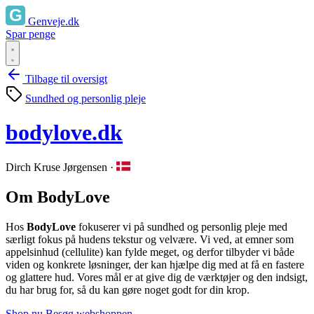
Genveje.dk
Spar penge
Tilbage til oversigt
Sundhed og personlig pleje
bodylove.dk
Dirch Kruse Jørgensen
·
Om BodyLove
Hos
BodyLove
fokuserer vi på sundhed og personlig pleje med
særligt fokus på hudens tekstur og velvære. Vi ved, at emner som
appelsinhud (cellulite) kan fylde meget, og derfor tilbyder vi både
viden og konkrete løsninger, der kan hjælpe dig med at få en fastere
og glattere hud. Vores mål er at give dig de værktøjer og den indsigt,
du har brug for, så du kan gøre noget godt for din krop.
Shop nu
Besøg webshoppen