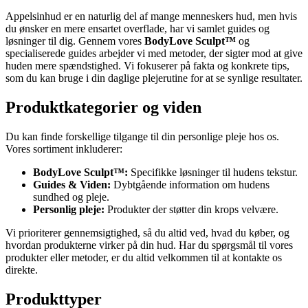
Appelsinhud er en naturlig del af mange menneskers hud, men hvis
du ønsker en mere ensartet overflade, har vi samlet guides og
løsninger til dig. Gennem vores
BodyLove Sculpt™
og
specialiserede guides arbejder vi med metoder, der sigter mod at give
huden mere spændstighed. Vi fokuserer på fakta og konkrete tips,
som du kan bruge i din daglige plejerutine for at se synlige resultater.
Produktkategorier og viden
Du kan finde forskellige tilgange til din personlige pleje hos os.
Vores sortiment inkluderer:
BodyLove Sculpt™:
Specifikke løsninger til hudens tekstur.
Guides & Viden:
Dybtgående information om hudens
sundhed og pleje.
Personlig pleje:
Produkter der støtter din krops velvære.
Vi prioriterer gennemsigtighed, så du altid ved, hvad du køber, og
hvordan produkterne virker på din hud. Har du spørgsmål til vores
produkter eller metoder, er du altid velkommen til at kontakte os
direkte.
Produkttyper