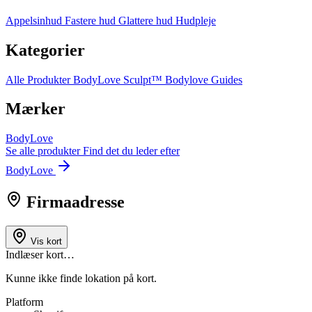
Appelsinhud
Fastere hud
Glattere hud
Hudpleje
Kategorier
Alle Produkter
BodyLove Sculpt™
Bodylove Guides
Mærker
BodyLove
Se alle produkter
Find det du leder efter
BodyLove
Firmaadresse
Vis kort
Indlæser kort…
Kunne ikke finde lokation på kort.
Platform