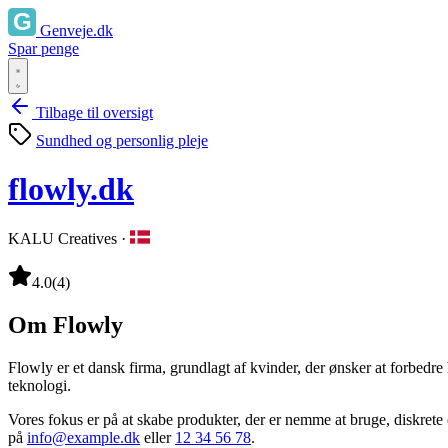
Genveje.dk
Spar penge
Tilbage til oversigt
Sundhed og personlig pleje
flowly.dk
KALU Creatives
·
4.0
(4)
Om Flowly
Flowly er et dansk firma, grundlagt af kvinder, der ønsker at forbedre
teknologi.
Vores fokus er på at skabe produkter, der er nemme at bruge, diskrete
på
info@example.dk
eller
12 34 56 78
.