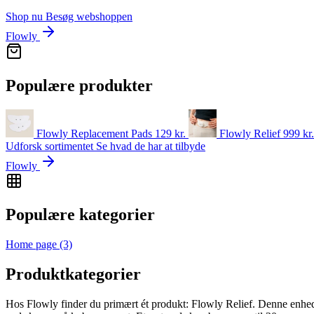
Shop nu
Besøg webshoppen
Flowly
Populære produkter
Flowly Replacement Pads
129
kr.
Flowly Relief
999 kr
Udforsk sortimentet
Se hvad de har at tilbyde
Flowly
Populære kategorier
Home page
(3)
Produktkategorier
Hos Flowly finder du primært ét produkt: Flowly Relief. Denne enhed 