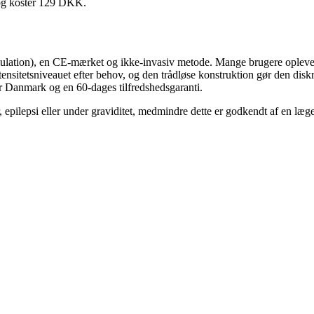
 og koster 129 DKK.
ulation), en CE-mærket og ikke-invasiv metode. Mange brugere oplever 
nsitetsniveauet efter behov, og den trådløse konstruktion gør den diskret
r Danmark og en 60-dages tilfredshedsgaranti.
 epilepsi eller under graviditet, medmindre dette er godkendt af en læge