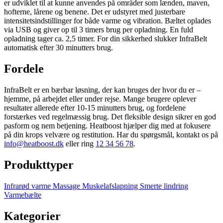
er udviklet til at kunne anvendes på områder som lænden, maven,
hofterne, lårene og benene. Det er udstyret med justerbare
intensitetsindstillinger for både varme og vibration. Bæltet oplades
via USB og giver op til 3 timers brug per opladning. En fuld
opladning tager ca. 2,5 timer. For din sikkerhed slukker InfraBelt
automatisk efter 30 minutters brug.
Fordele
InfraBelt er en bærbar løsning, der kan bruges der hvor du er –
hjemme, på arbejdet eller under rejse. Mange brugere oplever
resultater allerede efter 10-15 minutters brug, og fordelene
forstærkes ved regelmæssig brug. Det fleksible design sikrer en god
pasform og nem betjening. Heatboost hjælper dig med at fokusere
på din krops velvære og restitution. Har du spørgsmål, kontakt os på
info@heatboost.dk
eller ring
12 34 56 78
.
Produkttyper
Infrarød varme
Massage
Muskelafslapning
Smerte lindring
Varmebælte
Kategorier