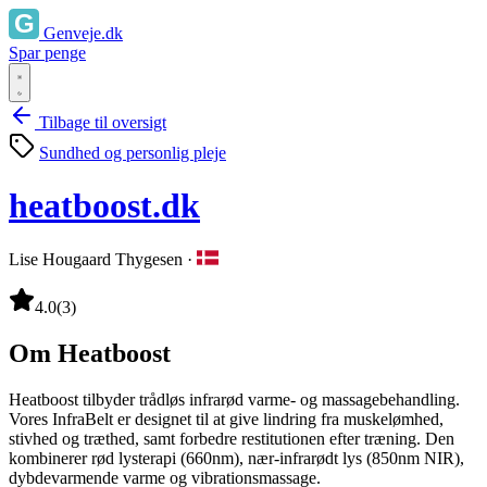
Genveje.dk
Spar penge
Tilbage til oversigt
Sundhed og personlig pleje
heatboost.dk
Lise Hougaard Thygesen
·
4.0
(3)
Om Heatboost
Heatboost tilbyder trådløs infrarød varme- og massagebehandling.
Vores InfraBelt er designet til at give lindring fra muskelømhed,
stivhed og træthed, samt forbedre restitutionen efter træning. Den
kombinerer rød lysterapi (660nm), nær-infrarødt lys (850nm NIR),
dybdevarmende varme og vibrationsmassage.