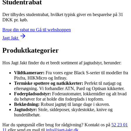
Studentrabat
Der tilbydes studentrabat, hvilket typisk giver en besparelse på 31
DKK pr. køb.
Brug din rabat nu
Gå til webshoppen
Jagt Jakt
Produktkategorier
Hos Jagt Jakt finder du et bredt sortiment af jagtudstyr, herunder:
Vildtkameraer:
Fra vores egne Black S-serier til modeller fra
Pixfra, HIKMicro og Infiray.
Termiske spottere og natkikkerter:
Perfekt til natjagt og
eftersøgning. Vi forhandler ATN, Pard og Optisan kikkerter.
Foderpladsudstyr:
Foderautomater, lokkemidler og alt hvad
du behøver for at holde din foderplads i topform.
Beklædning:
Robust jagttøj til lange dage i skoven.
Jagtudstyr:
Stole, siddeposer, skydestokke, knive og
hundetilbehør.
Har du spørgsmål eller brug for rådgivning? Kontakt os på
52 23 01
11
eller send en mail til
info@jagt-jakt.dk
.