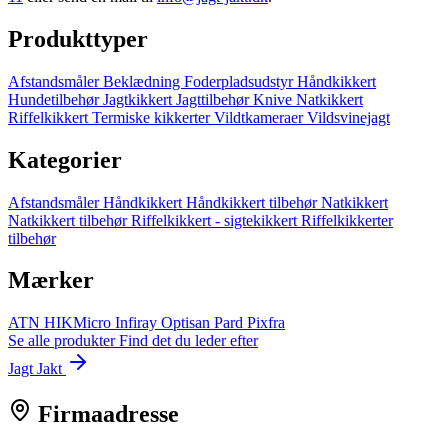
Produkttyper
Afstandsmåler
Beklædning
Foderpladsudstyr
Håndkikkert
Hundetilbehør
Jagtkikkert
Jagttilbehør
Knive
Natkikkert
Riffelkikkert
Termiske kikkerter
Vildtkameraer
Vildsvinejagt
Kategorier
Afstandsmåler
Håndkikkert
Håndkikkert tilbehør
Natkikkert
Natkikkert tilbehør
Riffelkikkert - sigtekikkert
Riffelkikkerter
tilbehør
Mærker
ATN
HIKMicro
Infiray
Optisan
Pard
Pixfra
Se alle produkter
Find det du leder efter
Jagt Jakt
Firmaadresse