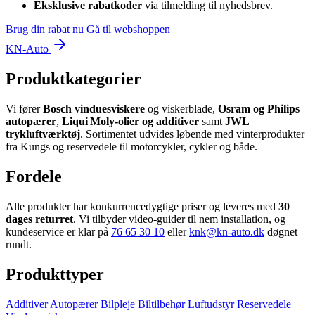
Eksklusive rabatkoder
via tilmelding til nyhedsbrev.
Brug din rabat nu
Gå til webshoppen
KN-Auto
Produktkategorier
Vi fører
Bosch vinduesviskere
og viskerblade,
Osram og Philips
autopærer
,
Liqui Moly-olier og additiver
samt
JWL
trykluftværktøj
. Sortimentet udvides løbende med vinterprodukter
fra Kungs og reservedele til motorcykler, cykler og både.
Fordele
Alle produkter har konkurrencedygtige priser og leveres med
30
dages returret
. Vi tilbyder video‑guider til nem installation, og
kundeservice er klar på
76 65 30 10
eller
knk@kn-auto.dk
døgnet
rundt.
Produkttyper
Additiver
Autopærer
Bilpleje
Biltilbehør
Luftudstyr
Reservedele