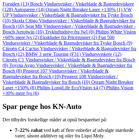
Forsiden
(13)
Bosch Vinduesvisker / Viskeblade & Bagrudeviskere
(128)
Autopærer
(14)
Osram Night Breaker Laser +130%
(1)
VW
UP Vinduesvisker / Viskerblade & Bagrudevisker fra Tyske Bosch
(10)
Skoda Citigo Vinduesvisker / Viskerblade & Bagrudevisker fra
Bosch
(10)
Seat Mii Vinduesvisker / Viskerblade & Bagrudevisker -
Bosch Aerotwin
(10)
Trykluftudstyr fra Jwl
(8)
Philips White Vision
+60% mere lys
(2)
Ekskluder fra Pricerunner
(2)
Fiat 500
Vinduesvisker / Viskerblade & Bagrudevisker fra Tyske Bosch
(9)
Citroën C4 Cactus Vinduesvisker / Viskerblade & Bagrudevisker fra
Bosch
(12)
BMW 3 serie Touring (F31) Vinduesviskere
(12)
Citroën C1 Vinduesvisker / Viskerblade & Bagrudevisker fra Bosch
(8)
Toyota Aygo Vinduesvisker / Viskerblade & Bagrudevisker fra
Bosch
(8)
Peugeot 107 Vinduesvisker / Viskerblade &
Bagrudevisker fra Bosch
(10)
Peugeot 108 Vinduesvisker /
Viskerblade & Bagrudevisker fra Bosch
(10)
Osram Night Breaker
Laser +150%
(8)
Philips LongLife EcoVision x4
(7)
Philips Vision
+30% mere lys
(6)
Spar penge hos KN-Auto
Der tilbydes forskellige måder at opnå besparelser på:
7–22% rabat
ved køb af flere enheder af udvalgte mærkede
varer, såsom additiver og olier fra Liqui Moly.