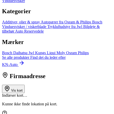
Vinduesvisker
Kategorier
Additiver, olier & spray
Autopærer fra Osram & Philips
Bosch
Vinduesvisker / viskerblade
Trykluftudstyr fra Jwl
Bilpleje &
tilbehør
Auto Reservedele
Mærker
Bosch
Daihatsu
Jwl
Kungs
Liqui Moly
Osram
Philips
Se alle produkter
Find det du leder efter
KN-Auto
Firmaadresse
Vis kort
Indlæser kort…
Kunne ikke finde lokation på kort.