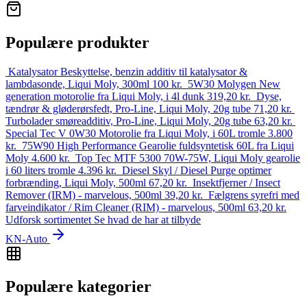
Populære produkter
Katalysator Beskyttelse, benzin additiv til katalysator &
lambdasonde, Liqui Moly, 300ml
100
kr.
5W30 Molygen New
generation motorolie fra Liqui Moly, i 4l dunk
319,20
kr.
Dyse,
tændrør & gløde­rørs­fedt, Pro-Line, Liqui Moly, 20g tube
71,20
kr.
Turbolader smøreadditiv, Pro-Line, Liqui Moly, 20g tube
63,20
kr.
Special Tec V 0W30 Motorolie fra Liqui Moly, i 60L tromle
3.800
kr.
75W90 High Perfor­mance Gearolie fuldsyntetisk 60L fra Liqui
Moly
4.600
kr.
Top Tec MTF 5300 70W-75W, Liqui Moly gearolie
i 60 liters tromle
4.396
kr.
Diesel Skyl / Diesel Purge optimer
forbrænding, Liqui Moly, 500ml
67,20
kr.
Insektfjerner / Insect
Remover (IRM) - marvelous, 500ml
39,20
kr.
Fælgrens syrefri med
farveindikator / Rim Cleaner (RIM) - marvelous, 500ml
63,20
kr.
Udforsk sortimentet
Se hvad de har at tilbyde
KN-Auto
Populære kategorier