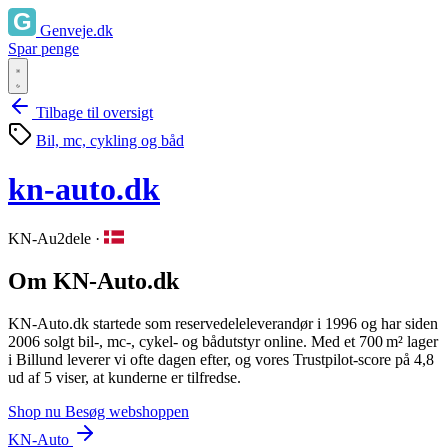
Genveje.dk
Spar penge
Tilbage til oversigt
Bil, mc, cykling og båd
kn-auto.dk
KN-Au2dele
·
Om KN-Auto.dk
KN-Auto.dk startede som reservedeleleverandør i 1996 og har siden
2006 solgt bil‑, mc‑, cykel‑ og bådutstyr online. Med et 700 m² lager
i Billund leverer vi ofte dagen efter, og vores Trustpilot‑score på 4,8
ud af 5 viser, at kunderne er tilfredse.
Shop nu
Besøg webshoppen
KN-Auto