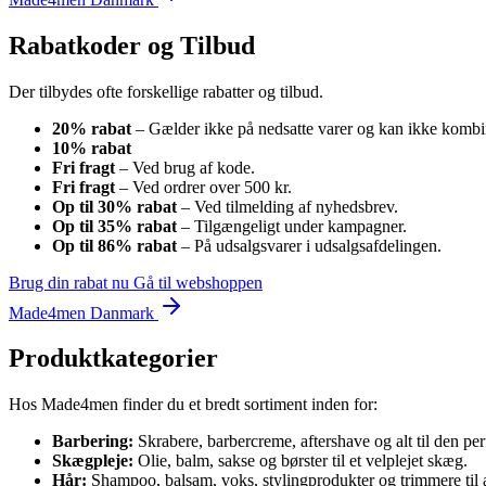
Rabatkoder og Tilbud
Der tilbydes ofte forskellige rabatter og tilbud.
20% rabat
– Gælder ikke på nedsatte varer og kan ikke komb
10% rabat
Fri fragt
– Ved brug af kode.
Fri fragt
– Ved ordrer over 500 kr.
Op til 30% rabat
– Ved tilmelding af nyhedsbrev.
Op til 35% rabat
– Tilgængeligt under kampagner.
Op til 86% rabat
– På udsalgsvarer i udsalgsafdelingen.
Brug din rabat nu
Gå til webshoppen
Made4men Danmark
Produktkategorier
Hos Made4men finder du et bredt sortiment inden for:
Barbering:
Skrabere, barbercreme, aftershave og alt til den per
Skægpleje:
Olie, balm, sakse og børster til et velplejet skæg.
Hår:
Shampoo, balsam, voks, stylingprodukter og trimmere til a