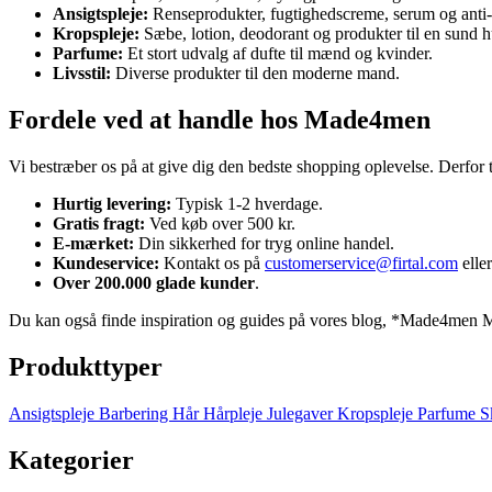
Ansigtspleje:
Renseprodukter, fugtighedscreme, serum og anti-
Kropspleje:
Sæbe, lotion, deodorant og produkter til en sund h
Parfume:
Et stort udvalg af dufte til mænd og kvinder.
Livsstil:
Diverse produkter til den moderne mand.
Fordele ved at handle hos Made4men
Vi bestræber os på at give dig den bedste shopping oplevelse. Derfor t
Hurtig levering:
Typisk 1-2 hverdage.
Gratis fragt:
Ved køb over 500 kr.
E-mærket:
Din sikkerhed for tryg online handel.
Kundeservice:
Kontakt os på
customerservice@firtal.com
elle
Over 200.000 glade kunder
.
Du kan også finde inspiration og guides på vores blog, *Made4men 
Produkttyper
Ansigtspleje
Barbering
Hår
Hårpleje
Julegaver
Kropspleje
Parfume
S
Kategorier