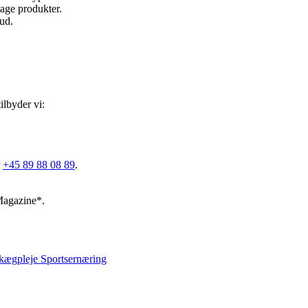
age produkter.
ud.
ilbyder vi:
r
+45 89 88 08 89
.
Magazine*.
kægpleje
Sportsernæring