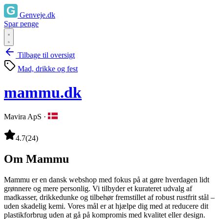
Genveje.dk
Spar penge
Tilbage til oversigt
Mad, drikke og fest
mammu.dk
Mavira ApS
·
4.7
(24)
Om Mammu
Mammu er en dansk webshop med fokus på at gøre hverdagen lidt
grønnere og mere personlig. Vi tilbyder et kurateret udvalg af
madkasser, drikkedunke og tilbehør fremstillet af robust rustfrit stål –
uden skadelig kemi. Vores mål er at hjælpe dig med at reducere dit
plastikforbrug uden at gå på kompromis med kvalitet eller design.