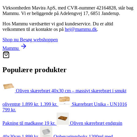
Virksomheden Mavira ApS, med CVR-nummer 42164828, står bag
Mammu. Vi er beliggende på Adelengvej 17, 6851 Janderup.
Hos Mammu værdsætter vi god kundeservice. Du er altid
velkommen til at kontakte os på
hej@mammu.dk
.
Shop nu
Besøg webshoppen
Mammu
Populære produkter
Oliven skærebræt 40x30 cm – massivt skærebræt i smukt
oliventræ
1.899 kr.
1.399
kr.
Skærebræt Unika - UN1016
799
kr.
Pakning til madkasse
19
kr.
Oliven skærebræt endgrain
40x30cm
1.899
kr.
Opbevaringsboks 1200ml med