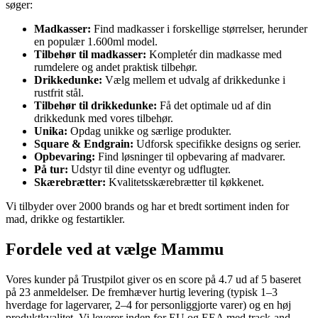
søger:
Madkasser:
Find madkasser i forskellige størrelser, herunder
en populær 1.600ml model.
Tilbehør til madkasser:
Kompletér din madkasse med
rumdelere og andet praktisk tilbehør.
Drikkedunke:
Vælg mellem et udvalg af drikkedunke i
rustfrit stål.
Tilbehør til drikkedunke:
Få det optimale ud af din
drikkedunk med vores tilbehør.
Unika:
Opdag unikke og særlige produkter.
Square & Endgrain:
Udforsk specifikke designs og serier.
Opbevaring:
Find løsninger til opbevaring af madvarer.
På tur:
Udstyr til dine eventyr og udflugter.
Skærebrætter:
Kvalitetsskærebrætter til køkkenet.
Vi tilbyder over 2000 brands og har et bredt sortiment inden for
mad, drikke og festartikler.
Fordele ved at vælge Mammu
Vores kunder på Trustpilot giver os en score på 4.7 ud af 5 baseret
på 23 anmeldelser. De fremhæver hurtig levering (typisk 1–3
hverdage for lagervarer, 2–4 for personliggjorte varer) og en høj
produktkvalitet. Vi leverer inden for EU og EEA med track-and-