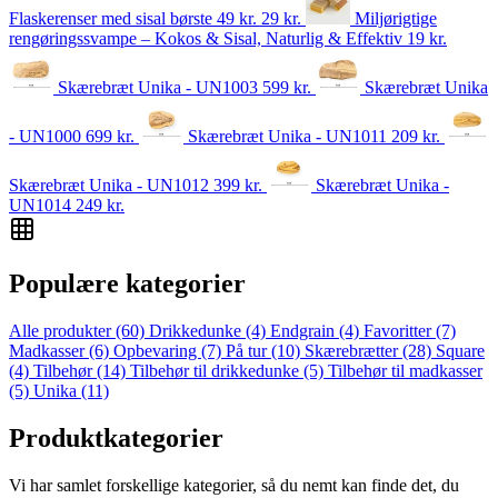
Flaskerenser med sisal børste
49 kr.
29
kr.
Miljørigtige
rengøringssvampe – Kokos & Sisal, Naturlig & Effektiv
19
kr.
Skærebræt Unika - UN1003
599
kr.
Skærebræt Unika
- UN1000
699
kr.
Skærebræt Unika - UN1011
209
kr.
Skærebræt Unika - UN1012
399
kr.
Skærebræt Unika -
UN1014
249
kr.
Populære kategorier
Alle produkter
(60)
Drikkedunke
(4)
Endgrain
(4)
Favoritter
(7)
Madkasser
(6)
Opbevaring
(7)
På tur
(10)
Skærebrætter
(28)
Square
(4)
Tilbehør
(14)
Tilbehør til drikkedunke
(5)
Tilbehør til madkasser
(5)
Unika
(11)
Produktkategorier
Vi har samlet forskellige kategorier, så du nemt kan finde det, du