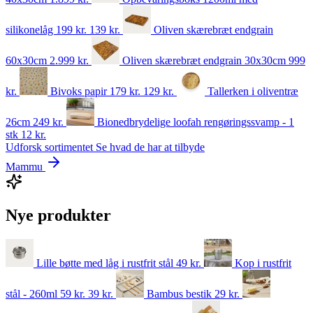
silikonelåg
199 kr.
139
kr.
Oliven skærebræt endgrain
60x30cm
2.999
kr.
Oliven skærebræt endgrain 30x30cm
999
kr.
Bivoks papir
179 kr.
129
kr.
Tallerken i oliventræ
26cm
249
kr.
Bionedbrydelige loofah rengøringssvamp - 1
stk
12
kr.
Udforsk sortimentet
Se hvad de har at tilbyde
Mammu
Nye produkter
Lille bøtte med låg i rustfrit stål
49
kr.
Kop i rustfrit
stål - 260ml
59 kr.
39
kr.
Bambus bestik
29
kr.