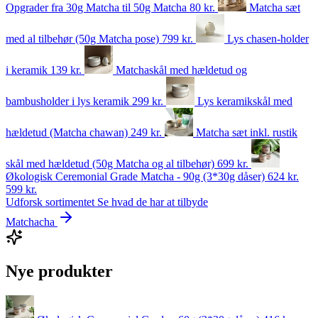
Opgrader fra 30g Matcha til 50g Matcha
80
kr.
Matcha sæt
med al tilbehør (50g Matcha pose)
799
kr.
Lys chasen-holder
i keramik
139
kr.
Matchaskål med hældetud og
bambusholder i lys keramik
299
kr.
Lys keramikskål med
hældetud (Matcha chawan)
249
kr.
Matcha sæt inkl. rustik
skål med hældetud (50g Matcha og al tilbehør)
699
kr.
Økologisk Ceremonial Grade Matcha - 90g (3*30g dåser)
624 kr.
599
kr.
Udforsk sortimentet
Se hvad de har at tilbyde
Matchacha
Nye produkter