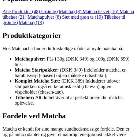
Alle Produkter
(48)
Grøn te (Matcha)
(8)
Matcha te sæt
(16)
Matcha
tilbehør
(21)
Matchapulver
(8)
Sæt med grøn te
(19)
Tilbehør til
grøn te (Matcha)
(19)
Produktkategorier
Hos Matchacha finder du forskellige måder at nyde matcha på:
Matchapulver:
Fås i 30g (DKK 349) og 100g (DKK 599)
tins.
Matcha Startpakker:
(DKK 349) Indeholder matcha, en
bambusvisp (chasen) og en måleske (chashaku).
Komplet Matcha Sæt:
(DKK 389) Inkluderer udover
startpakken også en keramisk skål (chawan) og en
vispeholder (chasen-tate).
Tilbehør:
Alt du behøver til at perfektionere din matcha
oplevelse.
Fordele ved Matcha
Matcha er kendt for sine mange sundhedsmæssige fordele. Den er
rig på antioxidanter og giver et naturligt energiboost takket være