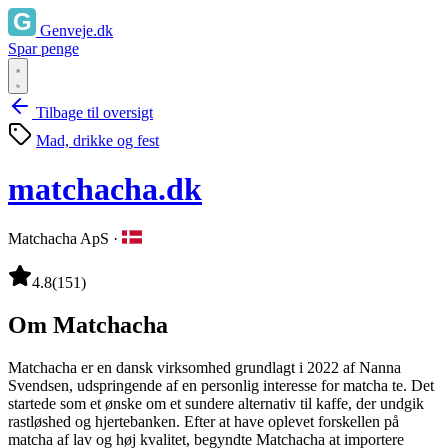
Genveje.dk
Spar penge
Tilbage til oversigt
Mad, drikke og fest
matchacha.dk
Matchacha ApS
·
4.8
(151)
Om Matchacha
Matchacha er en dansk virksomhed grundlagt i 2022 af Nanna
Svendsen, udspringende af en personlig interesse for matcha te. Det
startede som et ønske om et sundere alternativ til kaffe, der undgik
rastløshed og hjertebanken. Efter at have oplevet forskellen på
matcha af lav og høj kvalitet, begyndte Matchacha at importere