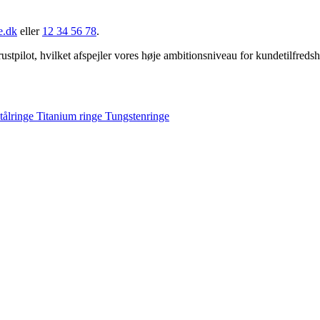
e.dk
eller
12 34 56 78
.
stpilot, hvilket afspejler vores høje ambitionsniveau for kundetilfreds
tålringe
Titanium ringe
Tungstenringe