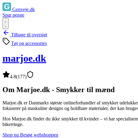
Genveje.dk
Spar penge
Tilbage til oversigt
Tøj og accessories
marjoe.dk
4.8
(177)
Om Marjoe.dk - Smykker til mænd
Marjoe.dk er Danmarks største onlineforhandler af smykker udelukkend
fokuserer på maskuline designs og holdbare materialer, der kan bruges 
Hos Marjoe.dk finder du ikke smykker til kvinder – vi har specialiser
bikerringe.
Shop nu
Besøg webshoppen