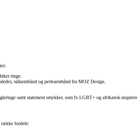
ier:
biker ringe.
dede), stålarmbånd og perlearmbånd fra MOZ Design.
nøgleringe samt statement smykker, som fx LGBT+ og afrikansk-inspirer
n række fordele: