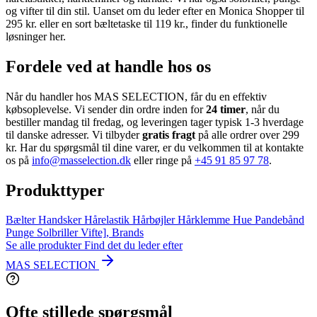
og vifter til din stil. Uanset om du leder efter en Monica Shopper til
295 kr. eller en sort bæltetaske til 119 kr., finder du funktionelle
løsninger her.
Fordele ved at handle hos os
Når du handler hos MAS SELECTION, får du en effektiv
købsoplevelse. Vi sender din ordre inden for
24 timer
, når du
bestiller mandag til fredag, og leveringen tager typisk 1-3 hverdage
til danske adresser. Vi tilbyder
gratis fragt
på alle ordrer over 299
kr. Har du spørgsmål til dine varer, er du velkommen til at kontakte
os på
info@masselection.dk
eller ringe på
+45 91 85 97 78
.
Produkttyper
Bælter
Handsker
Hårelastik
Hårbøjler
Hårklemme
Hue
Pandebånd
Punge
Solbriller
Vifte],
Brands
Se alle produkter
Find det du leder efter
MAS SELECTION
Ofte stillede spørgsmål