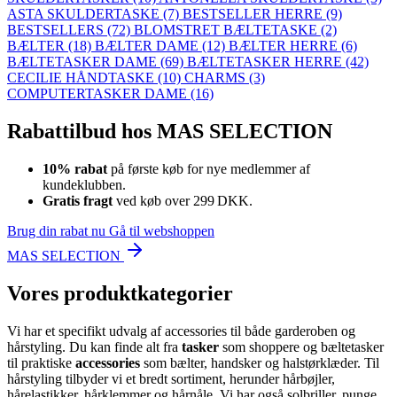
ASTA SKULDERTASKE
(7)
BESTSELLER HERRE
(9)
BESTSELLERS
(72)
BLOMSTRET BÆLTETASKE
(2)
BÆLTER
(18)
BÆLTER DAME
(12)
BÆLTER HERRE
(6)
BÆLTETASKER DAME
(69)
BÆLTETASKER HERRE
(42)
CECILIE HÅNDTASKE
(10)
CHARMS
(3)
COMPUTERTASKER DAME
(16)
Rabattilbud hos MAS SELECTION
10% rabat
på første køb for nye medlemmer af
kundeklubben.
Gratis fragt
ved køb over 299 DKK.
Brug din rabat nu
Gå til webshoppen
MAS SELECTION
Vores produktkategorier
Vi har et specifikt udvalg af accessories til både garderoben og
hårstyling. Du kan finde alt fra
tasker
som shoppere og bæltetasker
til praktiske
accessories
som bælter, handsker og halstørklæder. Til
hårstyling tilbyder vi et bredt sortiment, herunder hårbøjler,
hårelastikker, hårklemmer og hårnåle. Vi har også solbriller, punge