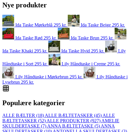
Nye produkter
Ida Taske Mørkeblå
295
kr.
Ida Taske Beige
295
kr.
Ida Taske Rød
295
kr.
Ida Taske Brun
295
kr.
Ida Taske Khaki
295
kr.
Ida Taske Hvid
295
kr.
Lily
Håndtaske i Sort
295
kr.
Lily Håndtaske i Creme
295
kr.
Lily Håndtaske i Mørkebrun
295
kr.
Lily Håndtaske i
Lysebrun
295
kr.
Populære kategorier
ALLE BÆLTER
(18)
ALLE BÆLTETASKER
(45)
ALLE
BÆLTETASKER
(52)
ALLE PRODUKTER
(927)
AMELIE
SKULDERTASKE
(7)
ANNA BÆLTETASKE
(5)
ANNA
SKULDERTASKER
(10)
ANTONELLA SKULDERTASKE
(3)